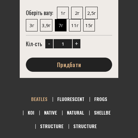
Оберіть вагу:
1г
2г
2,5г
3г
3,9г
7г
11г
15г
-
+
Кіл-сть
Придбати
BEATLES
FLUORESCENT
FROGS
KOI
NATIVE
NATURAL
SHELLBE
STRUCTURE
STRUCTURE