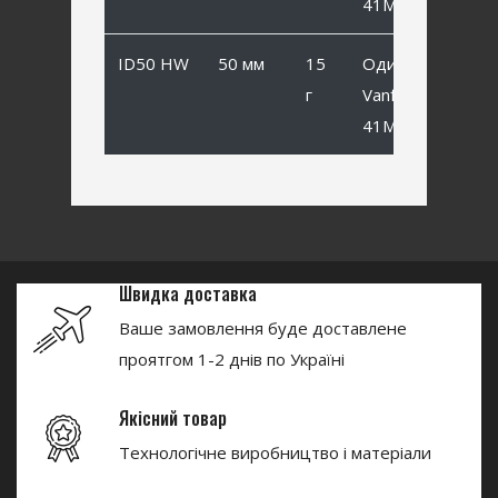
41MB #1/0
ID50 HW
50 мм
15
Одинарный
г
Vanfook SP-
41MB #1/0
Швидка доставка
Ваше замовлення буде доставлене
проятгом 1-2 днів по Україні
Якісний товар
Технологічне виробництво і матеріали