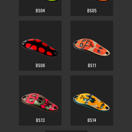
BS04
BS05
BS06
BS11
BS13
BS14