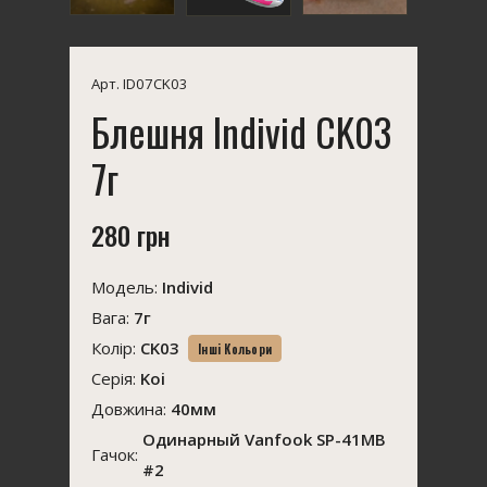
Арт. ID07CK03
Блешня Individ CK03
7г
280 грн
Модель:
Individ
Вага:
7г
Колір:
CK03
Інші Кольори
Серія:
Koi
Довжина:
40мм
Одинарный Vanfook SP-41MB
Гачок:
#2