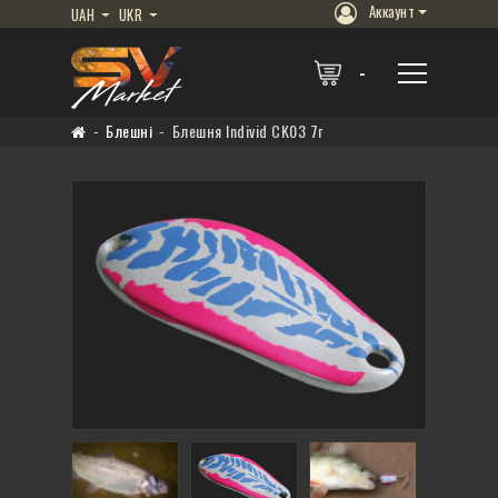
Аккаунт
UAH
UKR
Блешні
Блешня Individ CK03 7г