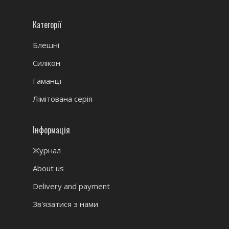
Категорії
Блешні
Силікон
Гаманці
Лімітована серія
Інформація
Журнал
About us
Delivery and payment
Зв'язатися з нами