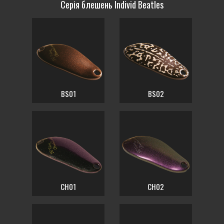
Серія блешень Individ Beatles
BS01
BS02
CH01
CH02