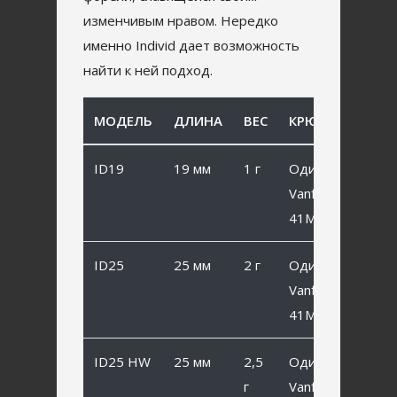
изменчивым нравом. Нередко
именно Individ дает возможность
найти к ней подход.
МОДЕЛЬ
ДЛИНА
ВЕС
КРЮЧОК
ID19
19 мм
1 г
Одинарный
Vanfook SP-
41MB #10
ID25
25 мм
2 г
Одинарный
Vanfook SP-
41MB #8
ID25 HW
25 мм
2,5
Одинарный
г
Vanfook SP-