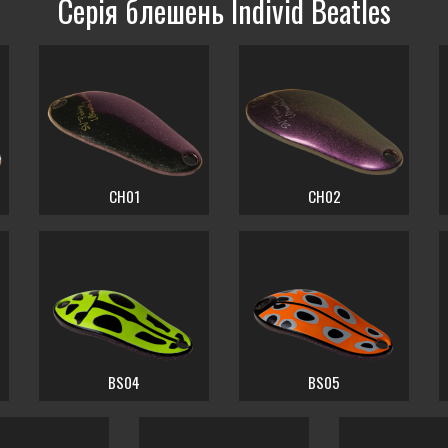
Серія блешень Individ Beatles
CH01
CH02
BS04
BS05