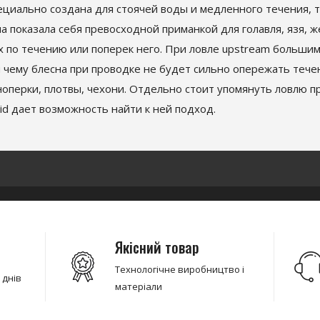
ециально создана для стоячей воды и медленного течения, то
 показала себя превосходной приманкой для голавля, язя, же
х по течению или поперек него. При ловле upstream большим
я чему блесна при проводке не будет сильно опережать тече
оперки, плотвы, чехони. Отдельно стоит упомянуть ловлю п
id дает возможность найти к ней подход.
Якісний товар
Технологічне виробництво і
 днів
матеріали