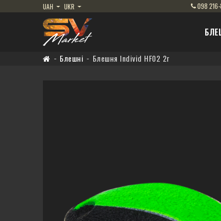
098
216-
UAH
UKR
БЛЕ
Блешні
Блешня Individ HF02 2г