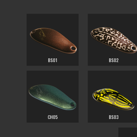
BS01
BS02
CH05
BS03