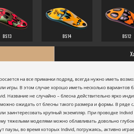
BS13
BS14
BS12
Х
росается на все приманки подряд, всегда нужно иметь возмо
ли игры. В этом случае хорошо иметь несколько вариантов 
ivid. Название не случайно – блесна действительно ярко инд
 можно ожидать от блесны такого размера и формы. В ряде 
или заинтересовать крупный экземпляр. При проводке Indivi
чему тяжелыми моделями можно облавливать довольно глубо
паузы, во время которых Individ, погружаясь, активно игра