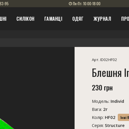
83-95
Пн-Пт: 10:00-18:00
ШНІ
СИЛІКОН
ГАМАНЦІ
ОДЯГ
ЖУРНАЛ
ПРО
Арт. ID02HF02
Блешня In
230 грн
Модель:
Individ
Вага:
2г
Колір:
HF02
Інші 
Серія:
Structure