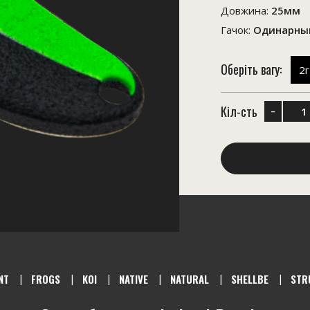
Довжина:
25мм
Гачок:
Одинарный
Оберіть вагу:
2г
-
Кіл-сть
NT
FROGS
KOI
NATIVE
NATURAL
SHELLBE
STR