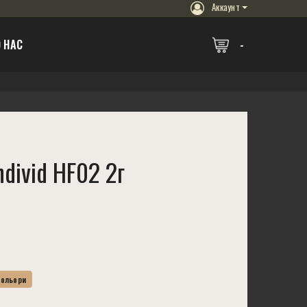
Аккаунт
 НАС
divid HF02 2г
Кольори