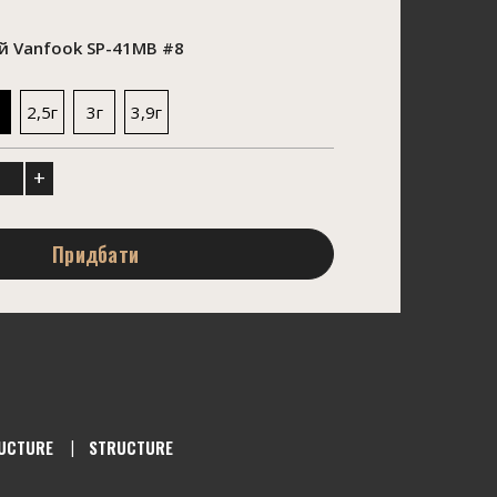
 Vanfook SP-41MB #8
2,5г
3г
3,9г
+
Придбати
UCTURE
STRUCTURE