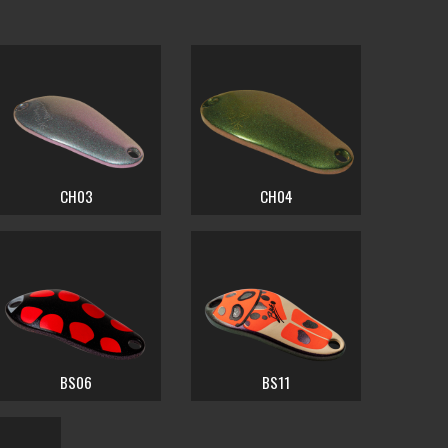
CH03
CH04
BS06
BS11