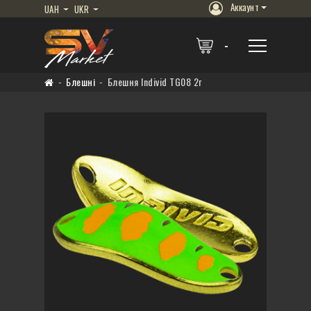
Аккаунт
UAH
UKR
Блешні
Блешня Individ TG08 2г