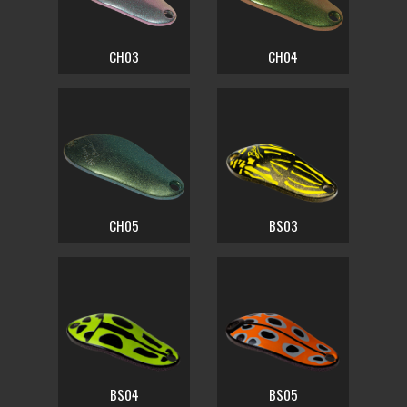
CH03
CH04
CH05
BS03
BS04
BS05