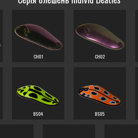
CH01
CH02
BS04
BS05