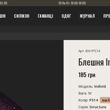
83-95
Пн-Пт: 10:00-18:00
ШНІ
СИЛІКОН
ГАМАНЦІ
ОДЯГ
ЖУРНАЛ
ПРО
Арт. ID01PS14
Блешня In
185 грн
Модель:
Individ
Вага:
1г
Колір:
PS14
Інші 
Серія:
Structure