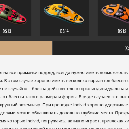
BS13
BS14
BS12
Х
я на все приманки подряд, всегда нужно иметь возможность
. В этом случае хорошо иметь несколько вариантов блесен
ие не случайно – блесна действительно ярко индивидуальна 
 от блесны такого размера и формы. В ряде случаев это вы
крупный экземпляр. При проводке Individ хорошо удерживае
оделями можно облавливать довольно глубокие места. Прек
мя которых Individ, погружаясь, активно играет, привлекая х
создана для стоячей воды и медленного течения, то есть, д