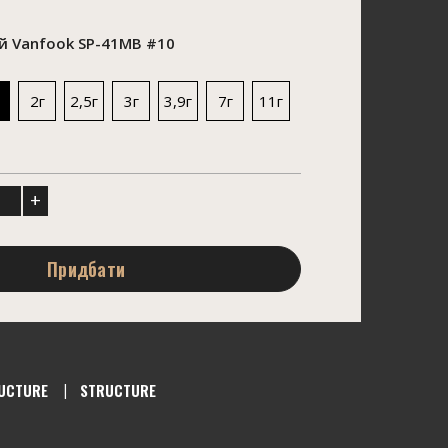
 Vanfook SP-41MB #10
2г
2,5г
3г
3,9г
7г
11г
+
Придбати
UCTURE
STRUCTURE