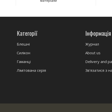
матеріали
Категорії
Інформація
Блешні
Журнал
Силікон
About us
Гаманці
Delivery and p
Лімітована серія
Зв'язатися з н