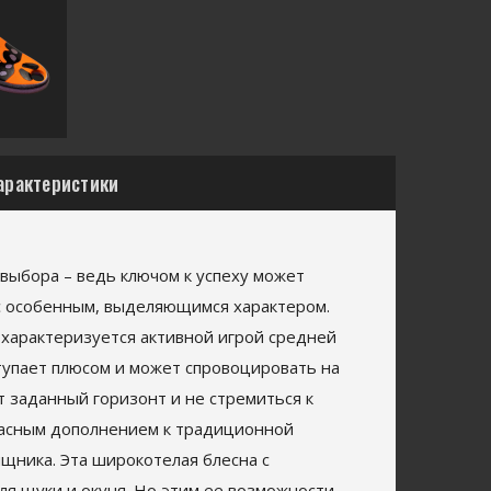
арактеристики
 выбора – ведь ключом к успеху может
 с особенным, выделяющимся характером.
и характеризуется активной игрой средней
ступает плюсом и может спровоцировать на
т заданный горизонт и не стремиться к
расным дополнением к традиционной
ищника. Эта широкотелая блесна с
ля щуки и окуня. Но этим ее возможности