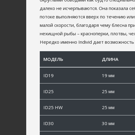
далеко не исчерпываются. Она показала се
потоке выполняются вверх по течению или
малой скорости, благодаря чему блесна пр
нехищной рыбы – красноперки, плотвы, че
Нередко именно Individ дает возможность 
МОДЕЛЬ
ДЛИНА
ID19
19 мм
ID25
25 мм
ID25 HW
25 мм
ID30
30 мм