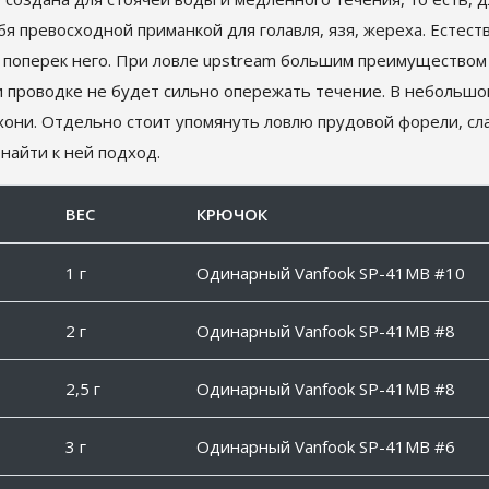
бя превосходной приманкой для голавля, язя, жереха. Естест
 поперек него. При ловле upstream большим преимуществом б
и проводке не будет сильно опережать течение. В небольшом
хони. Отдельно стоит упомянуть ловлю прудовой форели, с
найти к ней подход.
ВЕС
КРЮЧОК
1 г
Одинарный Vanfook SP-41MB #10
2 г
Одинарный Vanfook SP-41MB #8
2,5 г
Одинарный Vanfook SP-41MB #8
3 г
Одинарный Vanfook SP-41MB #6