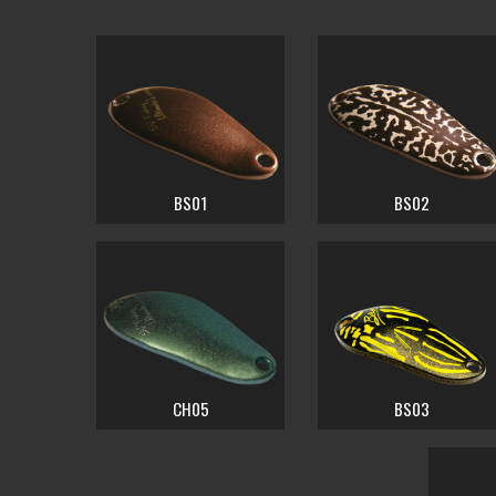
BS01
BS02
CH05
BS03