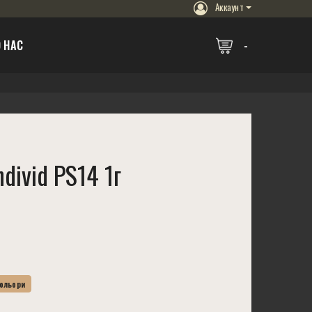
Аккаунт
 НАС
divid PS14 1г
Кольори