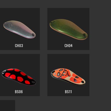
CH03
CH04
BS06
BS11