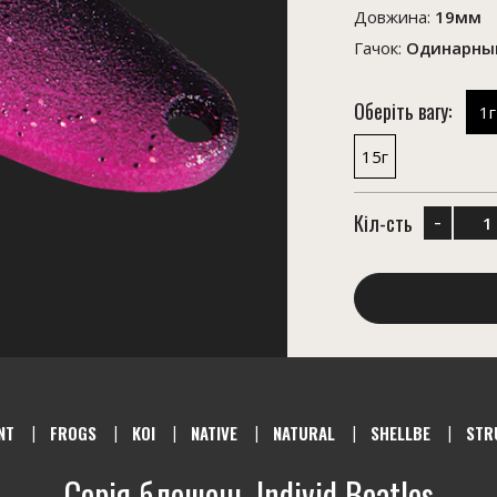
Довжина:
19мм
Гачок:
Одинарный
Оберіть вагу:
1г
15г
-
Кіл-сть
NT
FROGS
KOI
NATIVE
NATURAL
SHELLBE
STR
Серія блешень Individ Beatles