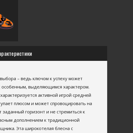
арактеристики
 выбора – ведь ключом к успеху может
 с особенным, выделяющимся характером.
и характеризуется активной игрой средней
ступает плюсом и может спровоцировать на
т заданный горизонт и не стремиться к
расным дополнением к традиционной
ищника. Эта широкотелая блесна с