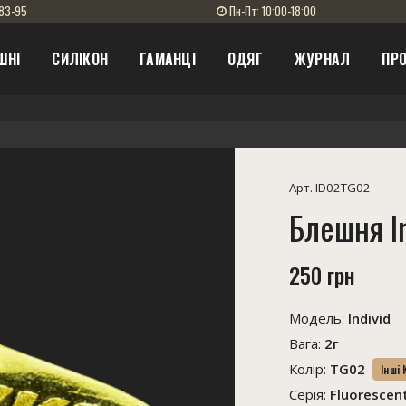
83-95
Пн-Пт: 10:00-18:00
ШНІ
СИЛІКОН
ГАМАНЦІ
ОДЯГ
ЖУРНАЛ
ПРО
Арт. ID02TG02
Блешня In
250 грн
Модель:
Individ
Вага:
2г
Колір:
TG02
Інші
Серія:
Fluorescen