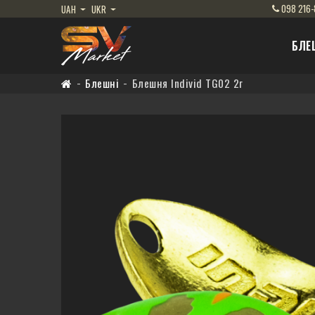
098
216-
UAH
UKR
БЛЕ
Блешні
Блешня Individ TG02 2г