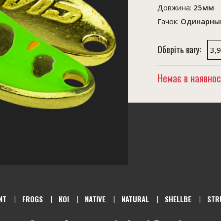
Довжина:
25мм
Гачок:
Одинарный
Оберіть вагу:
3,9
Немає в наявнос
NT
FROGS
KOI
NATIVE
NATURAL
SHELLBE
STR