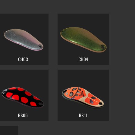
CH03
CH04
BS06
BS11