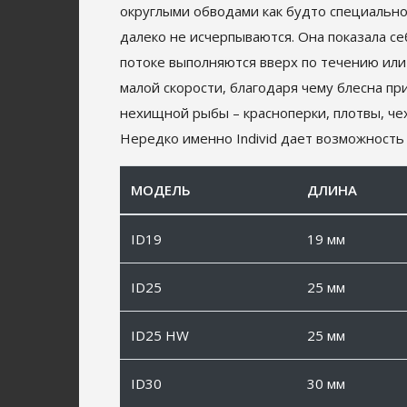
округлыми обводами как будто специально 
далеко не исчерпываются. Она показала се
потоке выполняются вверх по течению или
малой скорости, благодаря чему блесна пр
нехищной рыбы – красноперки, плотвы, че
Нередко именно Individ дает возможность 
МОДЕЛЬ
ДЛИНА
ID19
19 мм
ID25
25 мм
ID25 HW
25 мм
ID30
30 мм