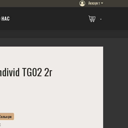
Аккаунт
 НАС
divid TG02 2г
 Кольори
t