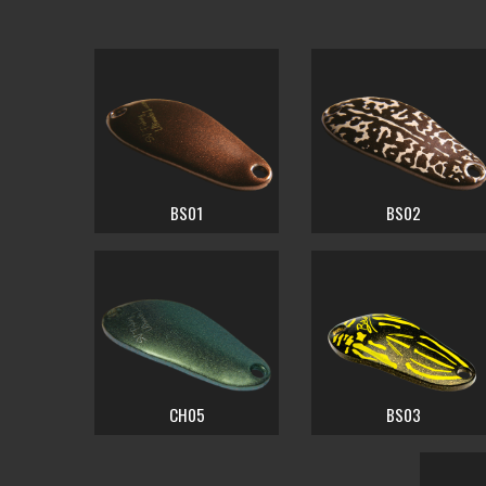
BS01
BS02
CH05
BS03