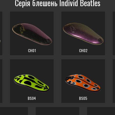
Серія блешень Individ Beatles
CH01
CH02
BS04
BS05