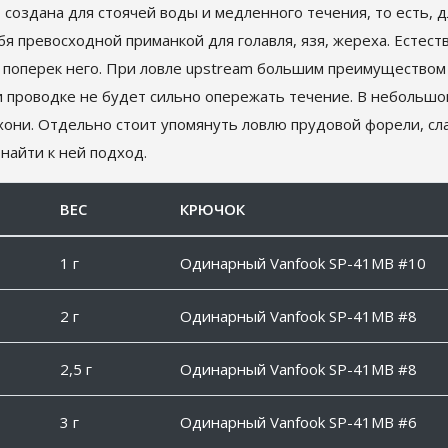
создана для стоячей воды и медленного течения, то есть, д
бя превосходной приманкой для голавля, язя, жереха. Естест
 поперек него. При ловле upstream большим преимуществом б
и проводке не будет сильно опережать течение. В небольшом
хони. Отдельно стоит упомянуть ловлю прудовой форели, с
найти к ней подход.
ВЕС
КРЮЧОК
1 г
Одинарный Vanfook SP-41MB #10
2 г
Одинарный Vanfook SP-41MB #8
2,5 г
Одинарный Vanfook SP-41MB #8
3 г
Одинарный Vanfook SP-41MB #6