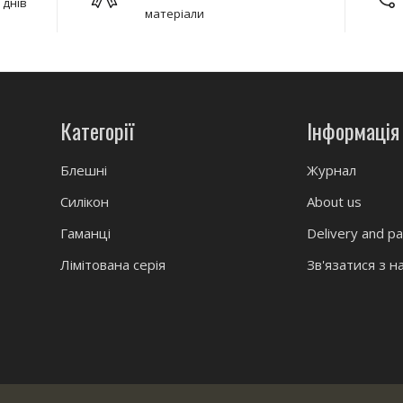
 днів
матеріали
Категорії
Інформація
Блешні
Журнал
Силікон
About us
Гаманці
Delivery and p
Лімітована серія
Зв'язатися з н