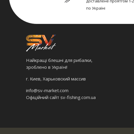
доставлене проятгом 1-2
по Україні
Найкращі блешні для рибалки,
зроблено в Україні!
г. Киев, Харьковский массив
info@sv-market.com
Офіційний сайт
sv-fishing.com.ua