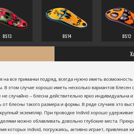
BS13
BS14
BS12
Х
я на все приманки подряд, всегда нужно иметь возможность
. В этом случае хорошо иметь несколько вариантов блесен
ие не случайно – блесна действительно ярко индивидуальна 
 от блесны такого размера и формы. В ряде случаев это вы
крупный экземпляр. При проводке Individ хорошо удерживае
оделями можно облавливать довольно глубокие места. Прек
мя которых Individ, погружаясь, активно играет, привлекая х