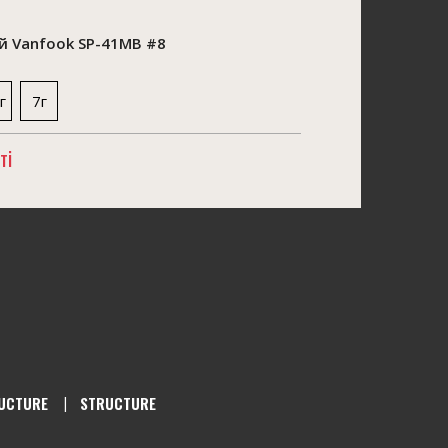
 Vanfook SP-41MB #8
г
7г
ті
UCTURE
STRUCTURE