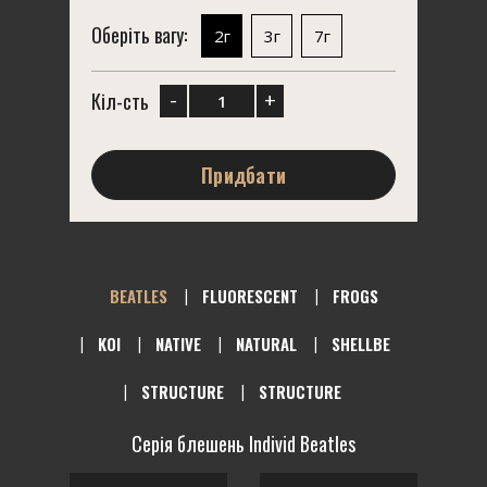
Оберіть вагу:
2г
3г
7г
-
+
Кіл-сть
Придбати
BEATLES
FLUORESCENT
FROGS
KOI
NATIVE
NATURAL
SHELLBE
STRUCTURE
STRUCTURE
Серія блешень Individ Beatles