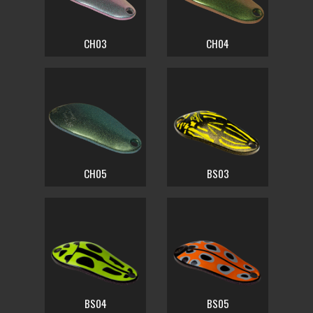
CH03
CH04
CH05
BS03
BS04
BS05