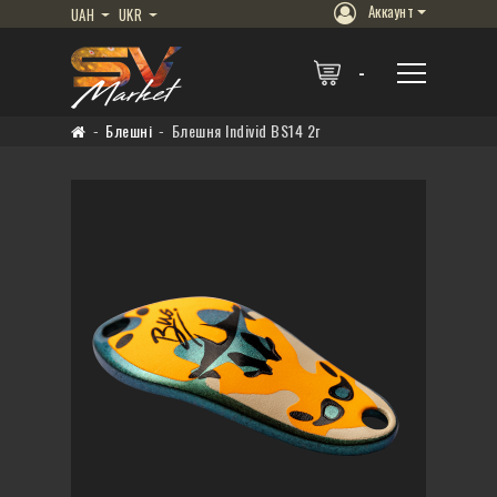
Аккаунт
UAH
UKR
Блешні
Блешня Individ BS14 2г