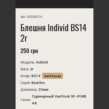
Арт. ID02BS14
Блешня Individ BS14
2г
250 грн
Модель:
Individ
Вага:
2г
Колір:
BS14
Інші Кольори
Серія:
Beatles
Довжина:
25мм
Одинарный Vanfook SP-41MB
Гачок:
#8