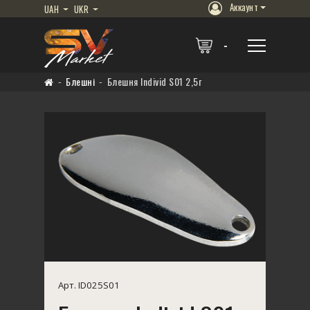
Аккаунт
UAH
UKR
Блешні
Блешня Individ S01 2,5г
Арт. ID025S01