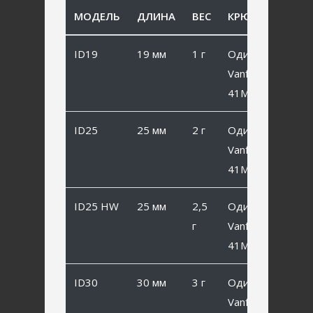
МОДЕЛЬ
ДЛИНА
ВЕС
КРЮЧОК
ID19
19 мм
1 г
Одинарный
Vanfook SP-
41MB #10
ID25
25 мм
2 г
Одинарный
Vanfook SP-
41MB #8
ID25 HW
25 мм
2,5
Одинарный
г
Vanfook SP-
41MB #8
ID30
30 мм
3 г
Одинарный
Vanfook SP-