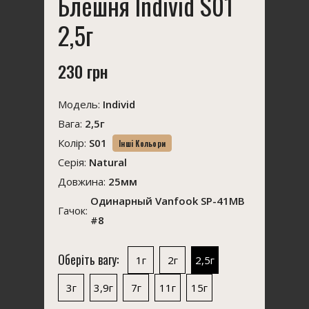
Блешня Individ S01
2,5г
230 грн
Модель:
Individ
Вага:
2,5г
Колір:
S01
Інші Кольори
Серія:
Natural
Довжина:
25мм
Одинарный Vanfook SP-41MB
Гачок:
#8
Оберіть вагу:
1г
2г
2,5г
3г
3,9г
7г
11г
15г