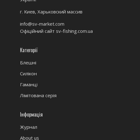
г. Киев, Харьковский массив
info@sv-market.com
Офіційний сайт
sv-fishing.com.ua
Категорії
Блешні
Силікон
Гаманці
Лімітована серія
Інформація
Журнал
About us