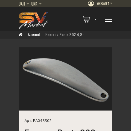
Аккаунт
UAH
UKR
Блешні
Блешня Panic S02 4,8г
Арт. PA048S02