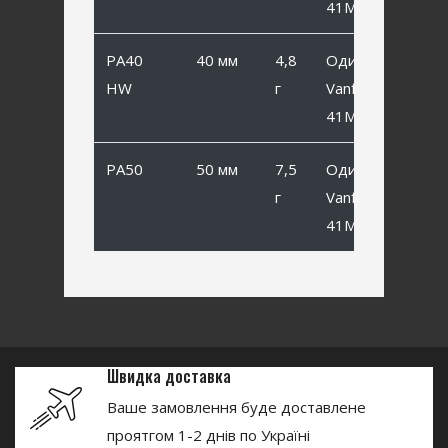
41MB #4
PA40
40 мм
4,8
Одинарный
HW
г
Vanfook SP-
41MB #4
PA50
50 мм
7,5
Одинарный
г
Vanfook SP-
41MB #2
Швидка доставка
Ваше замовлення буде доставлене
проятгом 1-2 днів по Україні