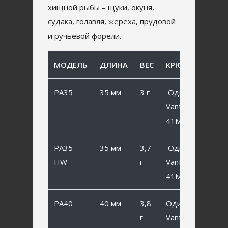
хищной рыбы – щуки, окуня,
судака, голавля, жереха, прудовой
и ручьевой форели.
МОДЕЛЬ
ДЛИНА
ВЕС
КРЮЧОК
PA35
35 мм
3 г
Одинарный
Vanfook SP-
41MB #6
PA35
35 мм
3,7
Одинарный
HW
г
Vanfook SP-
41MB #6
PA40
40 мм
3,8
Одинарный
г
Vanfook SP-