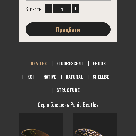
-
+
Кіл-сть
Придбати
BEATLES
FLUORESCENT
FROGS
KOI
NATIVE
NATURAL
SHELLBE
STRUCTURE
Серія блешень Panic Beatles