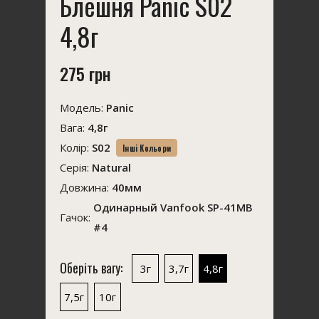
Блешня Panic S02
4,8г
275 грн
Модель:
Panic
Вага:
4,8г
Колір:
S02
Інші Кольори
Серія:
Natural
Довжина:
40мм
Одинарный Vanfook SP-41MB
Гачок:
#4
Оберіть вагу:
3г
3,7г
4,8г
7,5г
10г