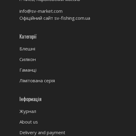
info@sv-market.com
Офіційний сайт
sv-fishing.com.ua
Категорії
Блешні
Силікон
Гаманці
Лімітована серія
Інформація
Журнал
About us
Delivery and payment