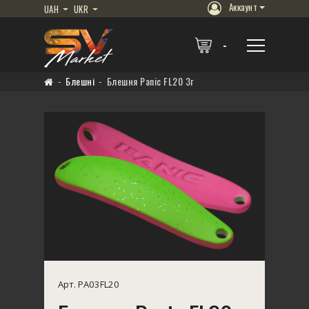
Аккаунт
UAH
UKR
Блешні
Блешня Panic FL20 3г
Арт. PA03FL20