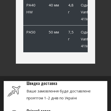
PA40
40 мм
4,8
Одинарный
HW
г
Vanfook SP-
41MB #4
PA50
50 мм
7,5
Одинарный
г
Vanfook SP-
41MB #2
Швидка доставка
Ваше замовлення буде доставлене
проятгом 1-2 днів по Україні