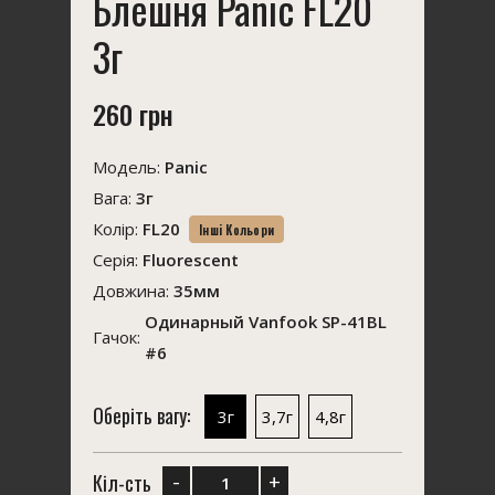
Блешня Panic FL20
3г
260 грн
Модель:
Panic
Вага:
3г
Колір:
FL20
Інші Кольори
Серія:
Fluorescent
Довжина:
35мм
Одинарный Vanfook SP-41BL
Гачок:
#6
Оберіть вагу:
3г
3,7г
4,8г
-
+
Кіл-сть