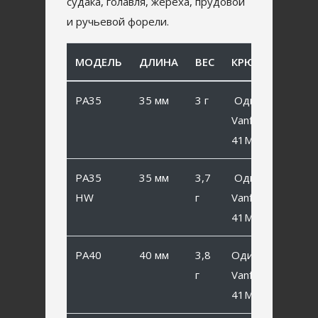
судака, голавля, жереха, прудовой
и ручьевой форели.
МОДЕЛЬ
ДЛИНА
ВЕС
КРЮЧОК
PA35
35 мм
3 г
Одинарный
Vanfook SP-
41MB #6
PA35
35 мм
3,7
Одинарный
HW
г
Vanfook SP-
41MB #6
PA40
40 мм
3,8
Одинарный
г
Vanfook SP-
41MB #4