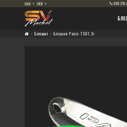
098
216-
UAH
UKR
БЛЕ
Блешні
Блешня Panic TS01 3г