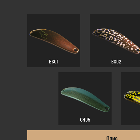
BS01
BS02
CH05
Опис