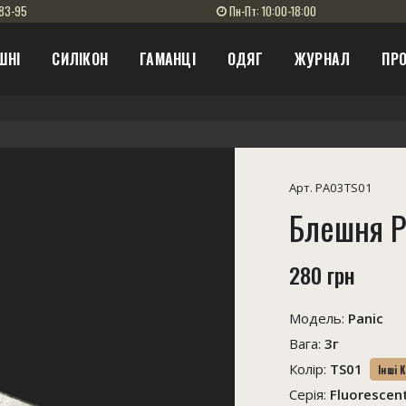
83-95
Пн-Пт: 10:00-18:00
ШНІ
СИЛІКОН
ГАМАНЦІ
ОДЯГ
ЖУРНАЛ
ПРО
Арт. PA03TS01
Блешня P
280 грн
Модель:
Panic
Вага:
3г
Колір:
TS01
Інші 
Серія:
Fluorescen