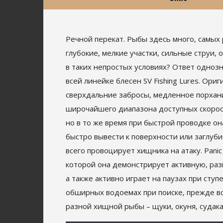
Речной перекат. Рыбы здесь много, самых 
глубокие, мелкие участки, сильные струи,
в таких непростых условиях? Ответ одноз
всей линейке блесен SV Fishing Lures. О
сверхдальние забросы, медленное порхани
широчайшего диапазона доступных скорост
но в то же время при быстрой проводке о
быстро вывести к поверхности или заглуб
всего провоцирует хищника на атаку. Pan
которой она демонстрирует активную, раз
а также активно играет на паузах при сту
обширных водоемах при поиске, прежде все
разной хищной рыбы – щуки, окуня, судака