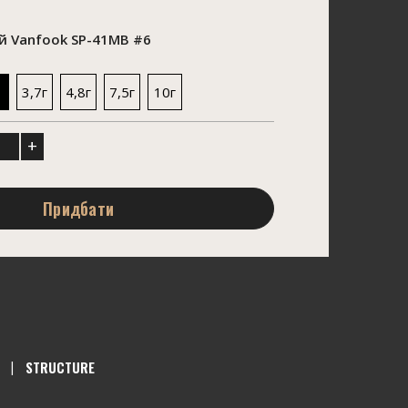
 Vanfook SP-41MB #6
3,7г
4,8г
7,5г
10г
+
Придбати
STRUCTURE