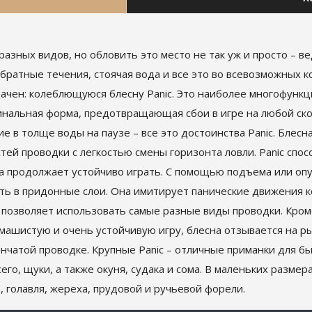
разных видов, но обловить это место не так уж и просто – в
 обратные течения, стоячая вода и все это во всевозможных 
начен: колеблющуюся блесну Panic. Это наиболее многофунк
ригинальная форма, предотвращающая сбои в игре на любой с
е в толще воды на паузе – все это достоинства Panic. Блес
ей проводки с легкостью смены горизонта ловли. Panic спос
на продолжает устойчиво играть. С помощью подъема или о
ить в придонные слои. Она имитирует панические движения 
ic позволяет использовать самые разные виды проводки. Кро
машистую и очень устойчивую игру, блесна отзывается на ры
пенчатой проводке. Крупные Panic – отличные приманки для 
го, щуки, а также окуня, судака и сома. В маленьких разме
, голавля, жереха, прудовой и ручьевой форели.