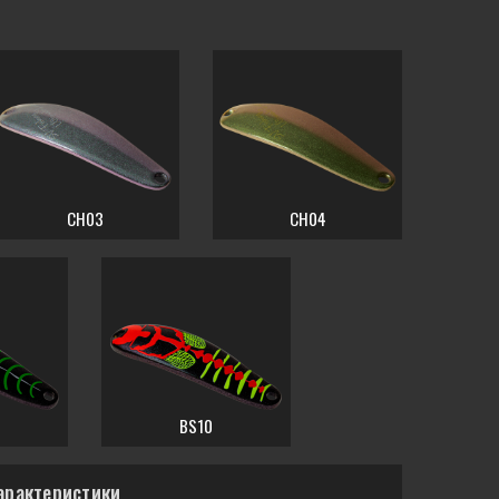
CH03
CH04
BS10
арактеристики