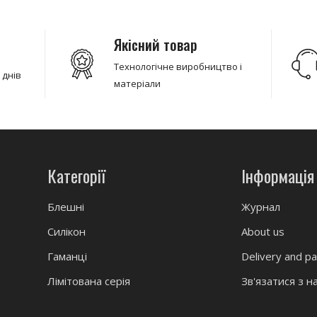
Якісний товар
Технологічне виробництво і
 днів
матеріали
Категорії
Інформація
Блешні
Журнал
Силікон
About us
Гаманці
Delivery and p
Лімітована серія
Зв'язатися з н