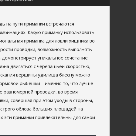
едь на пути приманки встречаются
комбинациях. Какую приманку использовать
циональная приманка для ловли хищника во
корости проводки, возможность выполнять
на демонстрирует уникальное сочетание
обна двигаться с черепашьей скоростью,
пускания вершины удилища блесну можно
кормовой рыбешки – именно то, что лучше
ме равномерной проводки, во время
вки, совершая при этом уходы в стороны,
быстрого облова больших площадей на
рах эти приманки привлекательны для самой