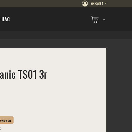
Аккаунт
 НАС
anic TS01 3г
Кольори
t