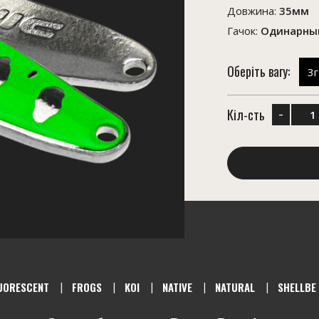
Довжина:
35мм
Гачок:
Одинарный
Оберіть вагу:
3г
-
Кіл-сть
UORESCENT
FROGS
KOI
NATIVE
NATURAL
SHELLBE