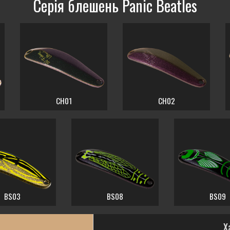
Серія блешень Panic Beatles
CH01
CH02
BS03
BS08
BS09
Х