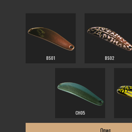
BS01
BS02
CH05
Опис