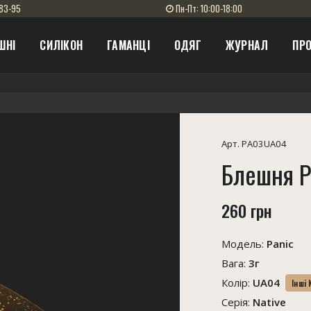
83-95
Пн-Пт: 10:00-18:00
ШНІ
СИЛІКОН
ГАМАНЦІ
ОДЯГ
ЖУРНАЛ
ПРО
Арт. PA03UA04
Блешня P
260 грн
Модель:
Panic
Вага:
3г
Колір:
UA04
Інші
Серія:
Native