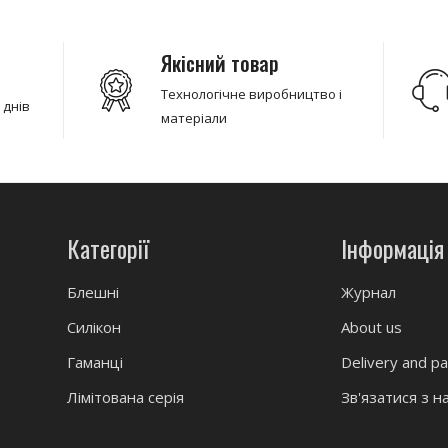
Якісний товар
Технологічне виробництво і
 днів
матеріали
Категорії
Інформація
Блешні
Журнал
Силікон
About us
Гаманці
Delivery and p
Лімітована серія
Зв'язатися з н