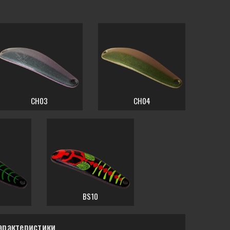
CH03
CH04
BS10
арактеристики