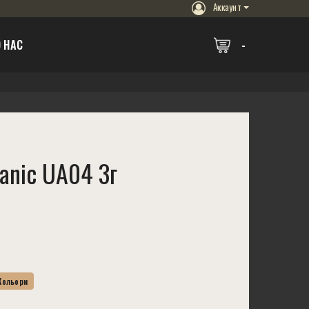
Аккаунт
 НАС
anic UA04 3г
 Кольори