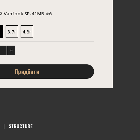
 Vanfook SP-41MB #6
3,7г
4,8г
+
Придбати
STRUCTURE