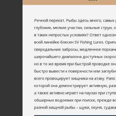
Речной перекат. Рыбы здесь много, самых 
глубокие, мелкие участки, сильные струи,
в таких непростых условиях? Ответ одноз
всей линейке блесен SV Fishing Lures. О
сверхдальние забросы, медленное порхани
широчайшего диапазона доступных скорост
но в то же время при быстрой проводке о
быстро вывести к поверхности или заглуб
всего провоцирует хищника на атаку. Pan
которой она демонстрирует активную, раз
а также активно играет на паузах при сту
обширных водоемах при поиске, прежде все
разной хищной рыбы – щуки, окуня, судака