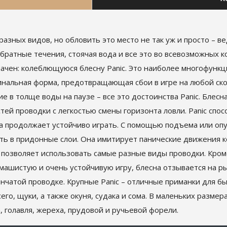
разных видов, но обловить это место не так уж и просто – в
 обратные течения, стоячая вода и все это во всевозможных 
начен: колеблющуюся блесну Panic. Это наиболее многофунк
ригинальная форма, предотвращающая сбои в игре на любой с
е в толще воды на паузе – все это достоинства Panic. Блес
ей проводки с легкостью смены горизонта ловли. Panic спос
на продолжает устойчиво играть. С помощью подъема или о
ить в придонные слои. Она имитирует панические движения 
ic позволяет использовать самые разные виды проводки. Кро
машистую и очень устойчивую игру, блесна отзывается на ры
пенчатой проводке. Крупные Panic – отличные приманки для 
го, щуки, а также окуня, судака и сома. В маленьких разме
, голавля, жереха, прудовой и ручьевой форели.