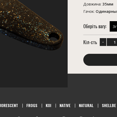
Довжина:
35мм
Гачок:
Одинарный
Оберіть вагу:
3г
-
Кіл-сть
UORESCENT
FROGS
KOI
NATIVE
NATURAL
SHELLBE