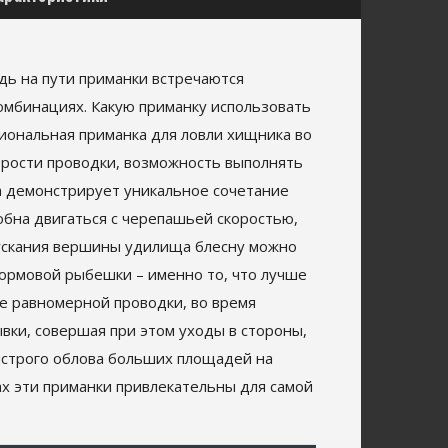
едь на пути приманки встречаются
комбинациях. Какую приманку использовать
циональная приманка для ловли хищника во
корости проводки, возможность выполнять
на демонстрирует уникальное сочетание
обна двигаться с черепашьей скоростью,
пускания вершины удилища блесну можно
кормовой рыбешки – именно то, что лучше
ме равномерной проводки, во время
вки, совершая при этом уходы в стороны,
быстрого облова больших площадей на
рах эти приманки привлекательны для самой