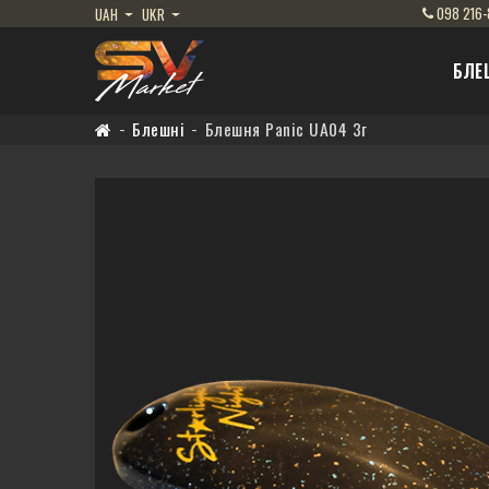
098
216-
UAH
UKR
БЛЕ
Блешні
Блешня Panic UA04 3г