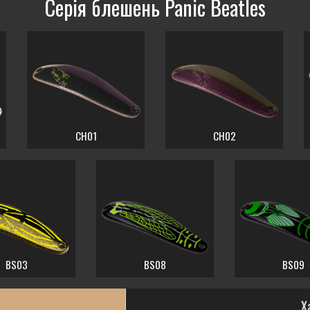
Серія блешень Panic Beatles
CH01
CH02
BS03
BS08
BS09
Х