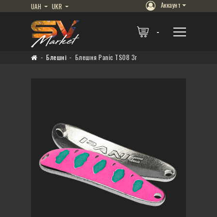
Аккаунт
UAH
UKR
Блешні
Блешня Panic TS08 3г