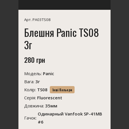
Арт. PA03TS08
Блешня Panic TS08
3г
280 грн
Модель:
Panic
Вага:
3г
Колір:
TS08
Інші Кольори
Серія:
Fluorescent
Довжина:
35мм
Одинарный Vanfook SP-41MB
Гачок:
#6