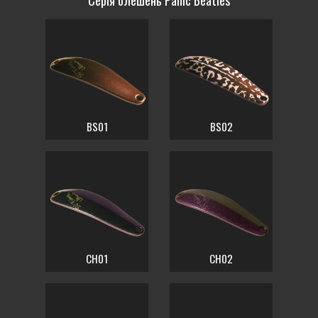
Серія блешень Panic Beatles
BS01
BS02
CH01
CH02