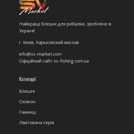
Найкращі блешні для рибалки, зроблено в
Україні!
г. Киев, Харьковский массив
info@sv-market.com
Офіційний сайт
sv-fishing.com.ua
Категорії
Блешні
Силікон
Гаманці
Лімітована серія