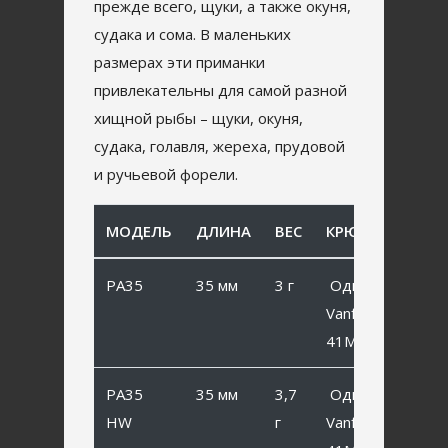
прежде всего, щуки, а также окуня,
судака и сома. В маленьких
размерах эти приманки
привлекательны для самой разной
хищной рыбы – щуки, окуня,
судака, голавля, жереха, прудовой
и ручьевой форели.
МОДЕЛЬ
ДЛИНА
ВЕС
КРЮЧОК
PA35
35 мм
3 г
Одинарный
Vanfook SP-
41MB #6
PA35
35 мм
3,7
Одинарный
HW
г
Vanfook SP-