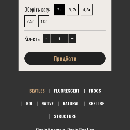
Оберіть вагу:
3г
3,7г
4,8г
7,5г
10г
-
+
Кіл-сть
Придбати
BEATLES
FLUORESCENT
FROGS
KOI
NATIVE
NATURAL
SHELLBE
STRUCTURE