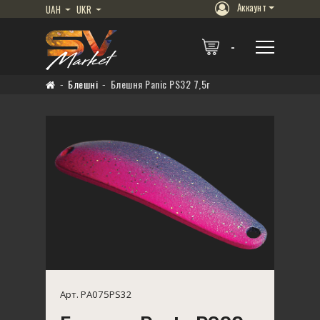
Аккаунт
UAH
UKR
Блешні
Блешня Panic PS32 7,5г
Арт. PA075PS32