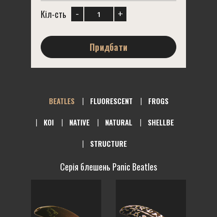
-
+
Кіл-сть
Придбати
BEATLES
FLUORESCENT
FROGS
KOI
NATIVE
NATURAL
SHELLBE
STRUCTURE
Серія блешень Panic Beatles