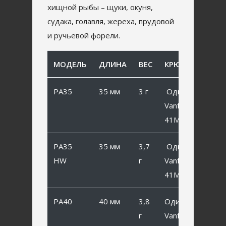
хищной рыбы – щуки, окуня,
судака, голавля, жереха, прудовой
и ручьевой форели.
МОДЕЛЬ
ДЛИНА
ВЕС
КРЮЧОК
PA35
35 мм
3 г
Одинарный
Vanfook SP-
41MB #6
PA35
35 мм
3,7
Одинарный
HW
г
Vanfook SP-
41MB #6
PA40
40 мм
3,8
Одинарный
г
Vanfook SP-