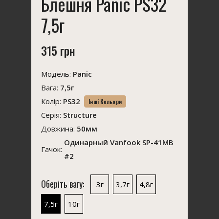
Блешня Panic PS32
7,5г
315 грн
Модель:
Panic
Вага:
7,5г
Колір:
PS32
Інші Кольори
Серія:
Structure
Довжина:
50мм
Одинарный Vanfook SP-41MB
Гачок:
#2
Оберіть вагу:
3г
3,7г
4,8г
7,5г
10г