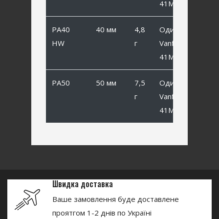
41MB #4
PA40
40 мм
4,8
Одинарный
HW
г
Vanfook SP-
41MB #4
PA50
50 мм
7,5
Одинарный
г
Vanfook SP-
41MB #2
Швидка доставка
Ваше замовлення буде доставлене
проятгом 1-2 днів по Україні