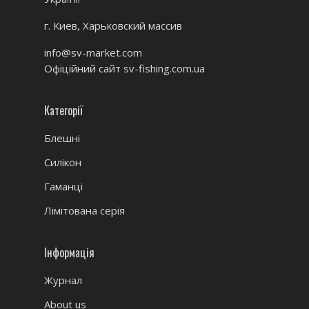
г. Киев, Харьковский массив
info@sv-market.com
Офіційний сайт
sv-fishing.com.ua
Категорії
Блешні
Силікон
Гаманці
Лімітована серія
Інформація
Журнал
About us