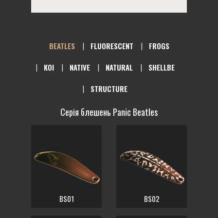
BEATLES
FLUORESCENT
FROGS
KOI
NATIVE
NATURAL
SHELLBE
STRUCTURE
Серія блешень Panic Beatles
BS01
BS02