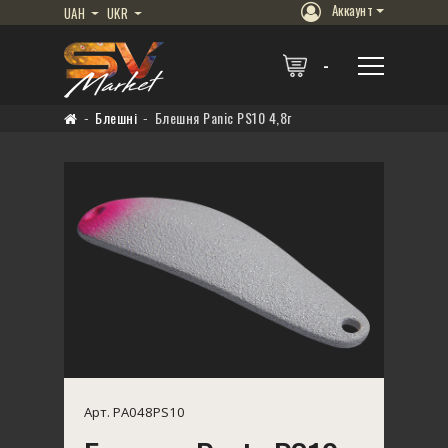
Аккаунт
UAH
UKR
Блешні
Блешня Panic PS10 4,8г
Арт. PA048PS10