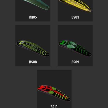
CH05
BS03
BS08
BS09
BS10