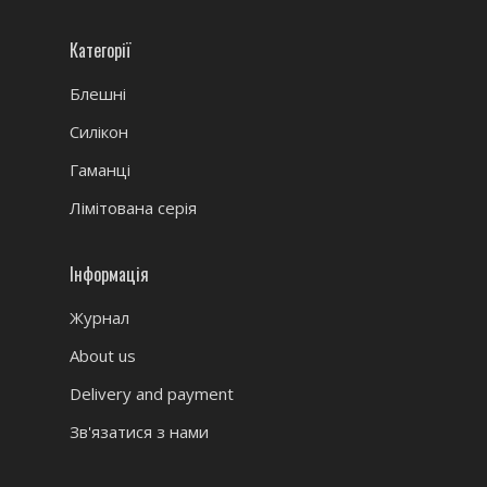
Категорії
Блешні
Силікон
Гаманці
Лімітована серія
Інформація
Журнал
About us
Delivery and payment
Зв'язатися з нами