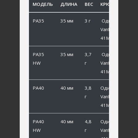
МОДЕЛЬ
ДЛИНА
ВЕС
КРЮЧОК
PA35
35 мм
3 г
Одинарный
Vanfook SP-
41MB #6
PA35
35 мм
3,7
Одинарный
HW
г
Vanfook SP-
41MB #6
PA40
40 мм
3,8
Одинарный
г
Vanfook SP-
41MB #4
PA40
40 мм
4,8
Одинарный
HW
г
Vanfook SP-