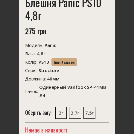
Блешня Panic PS10
4,8г
275 грн
Модель:
Panic
Вага:
4,8г
Колір:
PS10
Інші Кольори
Серія:
Structure
Довжина:
40мм
Одинарный Vanfook SP-41MB
Гачок:
#4
Оберіть вагу:
3г
3,7г
7,5г
Немає в наявності