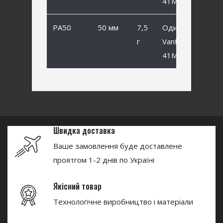
41MB #4
PA50
50 мм
7,5
Одинарный
г
Vanfook SP-
41MB #2
Швидка доставка
Ваше замовлення буде доставлене
проятгом 1-2 днів по Україні
Якісний товар
Технологічне виробництво і матеріали