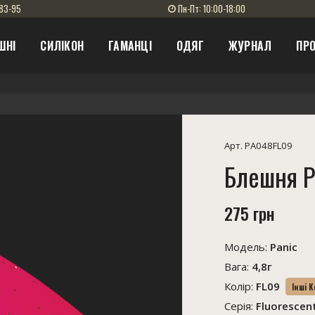
83-95
Пн-Пт: 10:00-18:00
ШНІ
СИЛІКОН
ГАМАНЦІ
ОДЯГ
ЖУРНАЛ
ПРО
Арт. PA048FL09
Блешня P
275 грн
Модель:
Panic
Вага:
4,8г
Колір:
FL09
Інші 
Серія:
Fluorescen