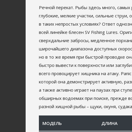
Речной перекат. Рыбы здесь много, самых 
глубокие, мелкие участки, сильные струи,
в таких непростых условиях? Ответ одноз
всей линейке блесен SV Fishing Lures. О
сверхдальние забросы, медленное порхани
широчайшего диапазона доступных скорост
но в то же время при быстрой проводке о
быстро вывести к поверхности или заглуб
всего провоцирует хищника на атаку. Pan
которой она демонстрирует активную, раз
а также активно играет на паузах при сту
обширных водоемах при поиске, прежде все
разной хищной рыбы – щуки, окуня, судака
МОДЕЛЬ
ДЛИНА