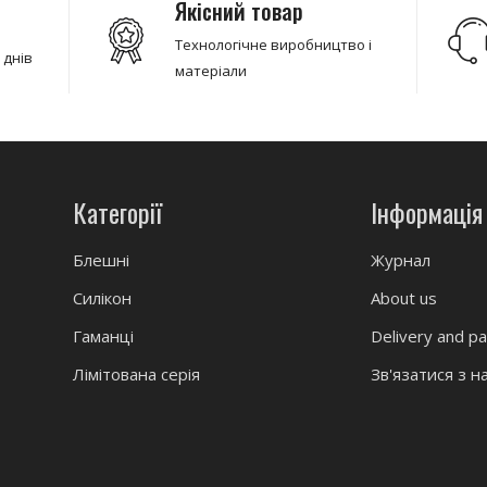
Якісний товар
Технологічне виробництво і
 днів
матеріали
Категорії
Інформація
Блешні
Журнал
Силікон
About us
Гаманці
Delivery and p
Лімітована серія
Зв'язатися з н