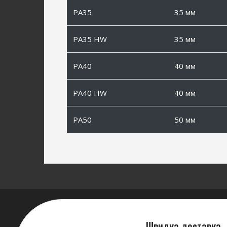
PA35
35 мм
PA35 HW
35 мм
PA40
40 мм
PA40 HW
40 мм
PA50
50 мм
Швидка доставка