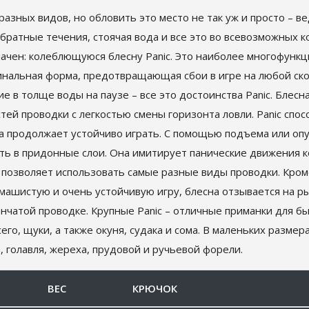
разных видов, но обловить это место не так уж и просто – в
 обратные течения, стоячая вода и все это во всевозможных 
начен: колеблющуюся блесну Panic. Это наиболее многофунк
ригинальная форма, предотвращающая сбои в игре на любой с
е в толще воды на паузе – все это достоинства Panic. Блес
ей проводки с легкостью смены горизонта ловли. Panic спос
на продолжает устойчиво играть. С помощью подъема или о
ить в придонные слои. Она имитирует панические движения 
ic позволяет использовать самые разные виды проводки. Кро
машистую и очень устойчивую игру, блесна отзывается на ры
пенчатой проводке. Крупные Panic – отличные приманки для 
го, щуки, а также окуня, судака и сома. В маленьких разме
, голавля, жереха, прудовой и ручьевой форели.
ВЕС
КРЮЧОК