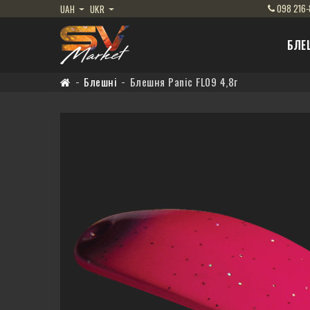
098
216-
UAH
UKR
БЛЕ
Блешні
Блешня Panic FL09 4,8г