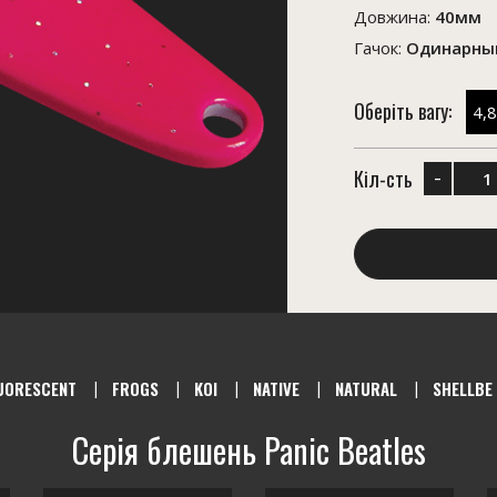
Довжина:
40мм
Гачок:
Одинарный
Оберіть вагу:
4,8
-
Кіл-сть
UORESCENT
FROGS
KOI
NATIVE
NATURAL
SHELLBE
Серія блешень Panic Beatles