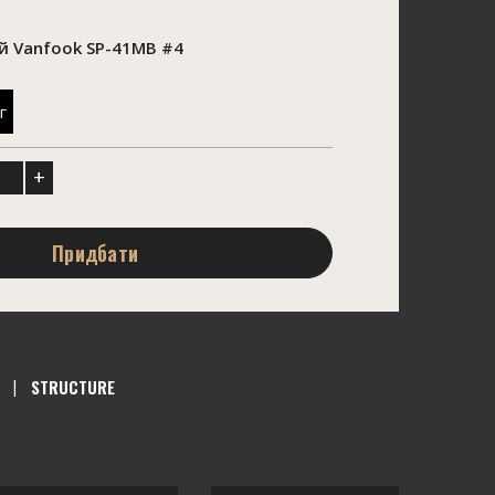
 Vanfook SP-41MB #4
г
+
Придбати
STRUCTURE