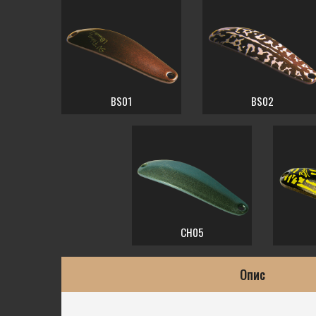
BS01
BS02
CH05
Опис