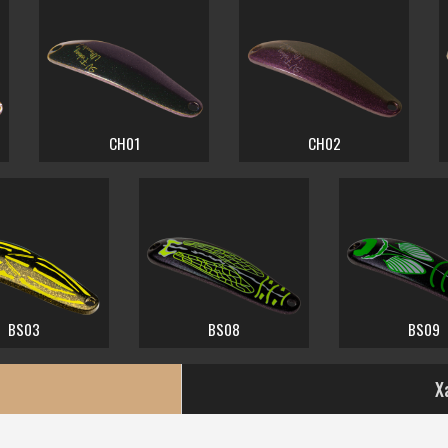
CH01
CH02
BS03
BS08
BS09
Х