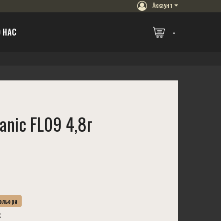
Аккаунт
 НАС
anic FL09 4,8г
Кольори
t