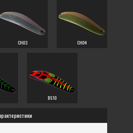
CH03
CH04
BS10
арактеристики