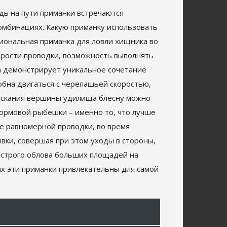
едь на пути приманки встречаются
комбинациях. Какую приманку использовать
циональная приманка для ловли хищника во
корости проводки, возможность выполнять
на демонстрирует уникальное сочетание
обна двигаться с черепашьей скоростью,
пускания вершины удилища блесну можно
кормовой рыбешки – именно то, что лучше
ме равномерной проводки, во время
вки, совершая при этом уходы в стороны,
быстрого облова больших площадей на
рах эти приманки привлекательны для самой