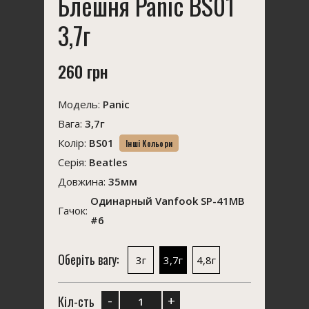
Блешня Panic BS01
3,7г
260 грн
Модель:
Panic
Вага:
3,7г
Колір:
BS01
Інші Кольори
Серія:
Beatles
Довжина:
35мм
Одинарный Vanfook SP-41MB
Гачок:
#6
Оберіть вагу:
3г
3,7г
4,8г
-
+
Кіл-сть