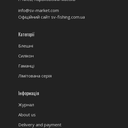
info@sv-market.com
Офіційний сайт
sv-fishing.com.ua
Категорії
Блешні
Силікон
Гаманці
Лімітована серія
Інформація
Журнал
About us
Delivery and payment