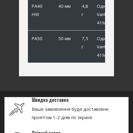
PA40
40 мм
4,8
Одинарный
HW
г
Vanfook SP-
41MB #4
PA50
50 мм
7,5
Одинарный
г
Vanfook SP-
41MB #2
Швидка доставка
Ваше замовлення буде доставлене
проятгом 1-2 днів по Україні