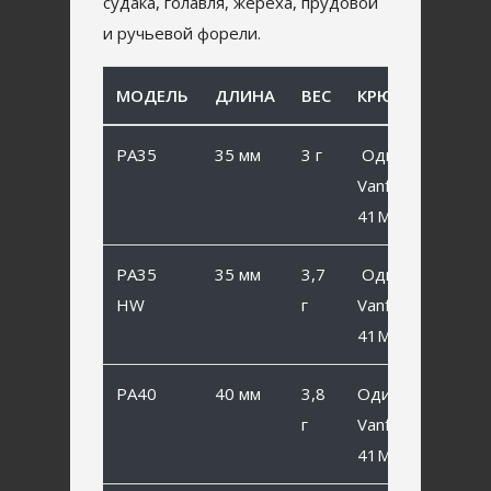
судака, голавля, жереха, прудовой
и ручьевой форели.
МОДЕЛЬ
ДЛИНА
ВЕС
КРЮЧОК
PA35
35 мм
3 г
Одинарный
Vanfook SP-
41MB #6
PA35
35 мм
3,7
Одинарный
HW
г
Vanfook SP-
41MB #6
PA40
40 мм
3,8
Одинарный
г
Vanfook SP-
41MB #4