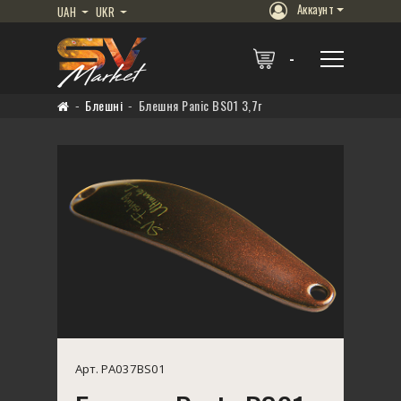
Аккаунт
UAH
UKR
Блешні
Блешня Panic BS01 3,7г
Арт. PA037BS01