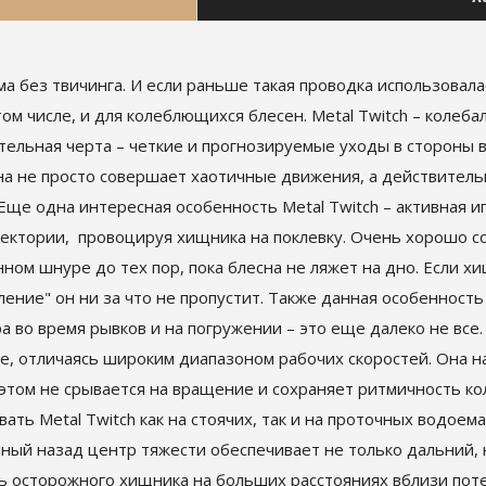
 без твичинга. И если раньше такая проводка использовалас
ом числе, и для колеблющихся блесен. Metal Twitch – колеба
ительная черта – четкие и прогнозируемые уходы в стороны 
на не просто совершает хаотичные движения, а действитель
ще одна интересная особенность Metal Twitch – активная иг
аектории, провоцируя хищника на поклевку. Очень хорошо с
енном шнуре до тех пор, пока блесна не ляжет на дно. Если х
ение" он ни за что не пропустит. Также данная особенность
игра во время рывков и на погружении – это еще далеко не все
, отличаясь широким диапазоном рабочих скоростей. Она н
этом не срывается на вращение и сохраняет ритмичность ко
ать Metal Twitch как на стоячих, так и на проточных водоемах
ный назад центр тяжести обеспечивает не только дальний, 
ть осторожного хищника на больших расстояниях вблизи по