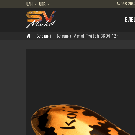
098
216-
UAH
UKR
БЛЕ
Блешні
Блешня Metal Twitch CK04 12г