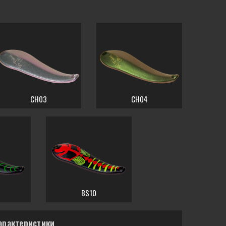
CH03
CH04
BS10
арактеристики