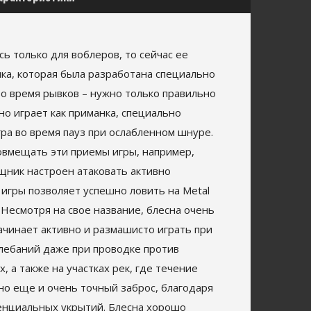
ь только для воблеров, то сейчас ее
лка, которая была разработана специально
во время рывков – нужно только правильно
но играет как приманка, специально
ра во время пауз при ослабленном шнуре.
овмещать эти приемы игры, например,
ищник настроен атаковать активно
 игры позволяет успешно ловить на Metal
. Несмотря на свое название, блесна очень
ачинает активно и размашисто играть при
лебаний даже при проводке против
, а также на участках рек, где течение
но еще и очень точный заброс, благодаря
тенциальных укрытий. Блесна хорошо