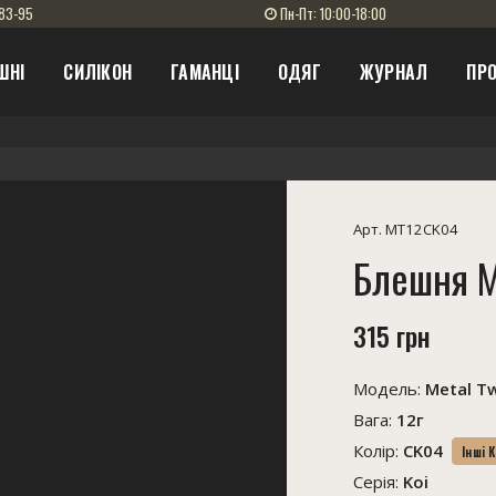
83-95
Пн-Пт: 10:00-18:00
ШНІ
СИЛІКОН
ГАМАНЦІ
ОДЯГ
ЖУРНАЛ
ПРО
Арт. MT12CK04
Блешня M
315 грн
Модель:
Metal Tw
Вага:
12г
Колір:
CK04
Інші 
Серія:
Koi