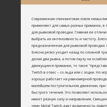
Современная спиннинговая ловля немыслима
применяют для самых разных приманок, в т
для рывковой проводки. Главная ее отлич
выбрать их интенсивность и частоту. Блес
предназначенная для рывковой проводки. Е
Блесна резко уходит назад по сложной тр
делая два рывка, а потом паузу на ослабл
движущиеся приманки, то такое "представл
Twitch в отвес – со льда или с лодки. Но 
хорошо работает на равномерной проводке
малейшем поступательном движении, при 
быстрого течения. Это позволяет использов
имеет разную силу и направление. Смещен
чему Metal Twitch дает возможность лови