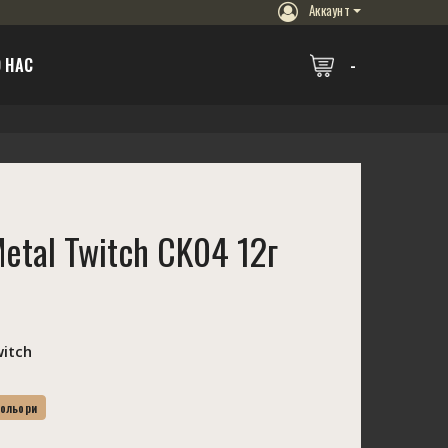
Аккаунт
 НАС
etal Twitch CK04 12г
itch
Кольори