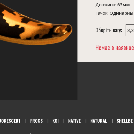
Довжина:
63мм
Гачок:
Одинарный
Оберіть вагу:
3,3
Немає в наявнос
UORESCENT
FROGS
KOI
NATIVE
NATURAL
SHELLBE