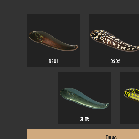
BS01
BS02
CH05
Опис