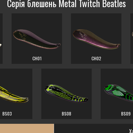
Серія блешень Metal Twitch Beatles
CH01
CH02
BS03
BS08
BS09
Х