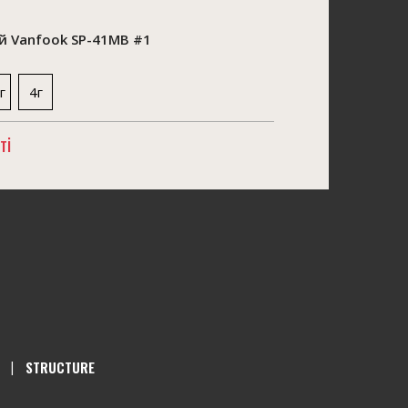
 Vanfook SP-41MB #1
г
4г
ті
STRUCTURE