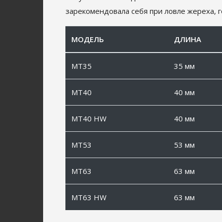
зарекомендовала себя при ловле жереха, го
МОДЕЛЬ
ДЛИНА
MT35
35 мм
MT40
40 мм
MT40 HW
40 мм
MT53
53 мм
MT63
63 мм
MT63 HW
63 мм