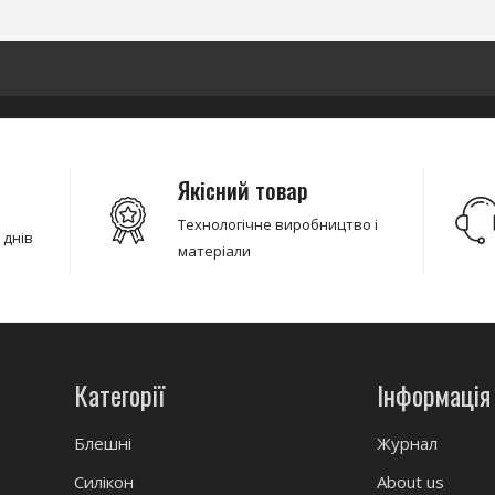
Якісний товар
Технологічне виробництво і
 днів
матеріали
Категорії
Інформація
Блешні
Журнал
Силікон
About us