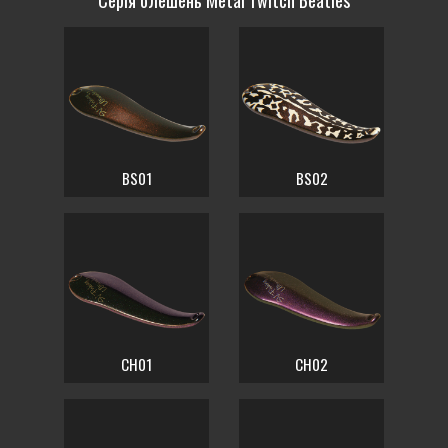
Серія блешень Metal Twitch Beatles
BS01
BS02
CH01
CH02