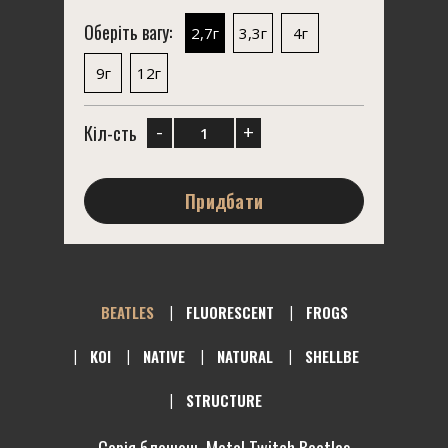
Оберіть вагу:
2,7г
3,3г
4г
9г
12г
-
+
Кіл-сть
Придбати
BEATLES
FLUORESCENT
FROGS
KOI
NATIVE
NATURAL
SHELLBE
STRUCTURE