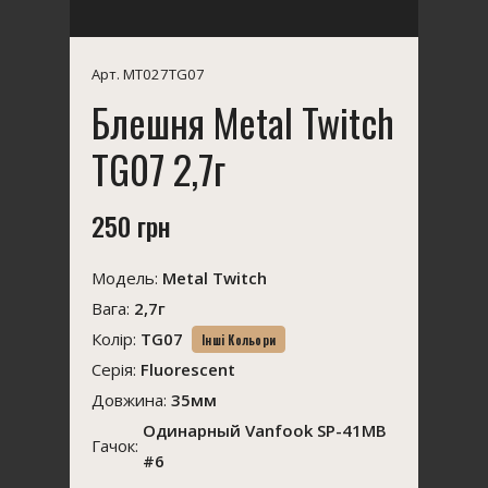
Арт. MT027TG07
Блешня Metal Twitch
TG07 2,7г
250 грн
Модель:
Metal Twitch
Вага:
2,7г
Колір:
TG07
Інші Кольори
Серія:
Fluorescent
Довжина:
35мм
Одинарный Vanfook SP-41MB
Гачок:
#6