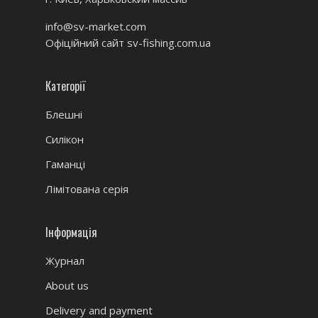
info@sv-market.com
Офіційний сайт
sv-fishing.com.ua
Категорії
Блешні
Силікон
Гаманці
Лімітована серія
Інформація
Журнал
About us
Delivery and payment