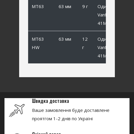
MT63
63 мм
9 г
Одинарный
Vanfook SP-
41MB #1
MT63
63 мм
12
Одинарный
HW
г
Vanfook SP-
41MB #1
Швидка доставка
Ваше замовлення буде доставлене
проятгом 1-2 днів по Україні