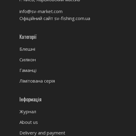
info@sv-market.com
Офіційний сайт
sv-fishing.com.ua
Категорії
Блешні
Силікон
Гаманці
Лімітована серія
Інформація
Журнал
About us
Delivery and payment