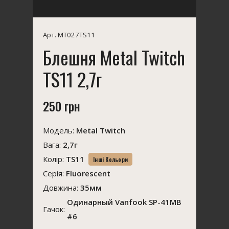
Арт. MT027TS11
Блешня Metal Twitch
TS11 2,7г
250 грн
Модель:
Metal Twitch
Вага:
2,7г
Колір:
TS11
Інші Кольори
Серія:
Fluorescent
Довжина:
35мм
Одинарный Vanfook SP-41MB
Гачок:
#6