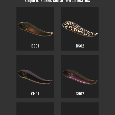
Серія блешень Metal Twitch Beatles
BS01
BS02
CH01
CH02