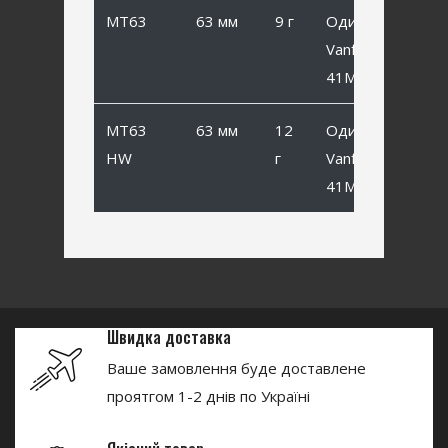
MT63
63 мм
9 г
Одинарный
Vanfook SP-
41MB #1
MT63
63 мм
12
Одинарный
HW
г
Vanfook SP-
41MB #1
Швидка доставка
Ваше замовлення буде доставлене
проятгом 1-2 днів по Україні