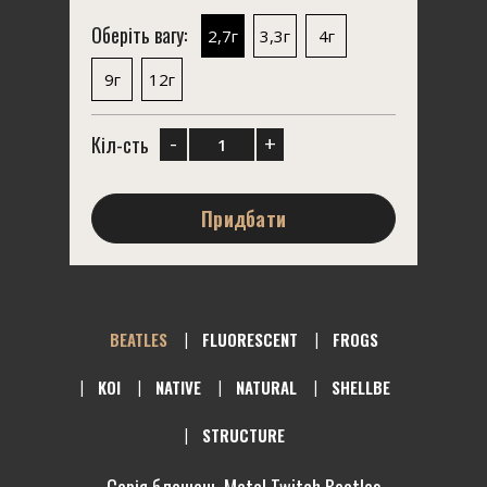
Оберіть вагу:
2,7г
3,3г
4г
9г
12г
-
+
Кіл-сть
Придбати
BEATLES
FLUORESCENT
FROGS
KOI
NATIVE
NATURAL
SHELLBE
STRUCTURE