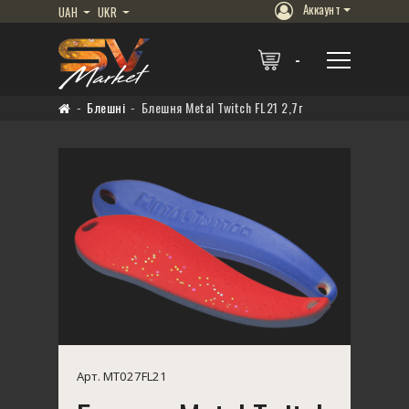
Аккаунт
UAH
UKR
Блешні
Блешня Metal Twitch FL21 2,7г
Арт. MT027FL21