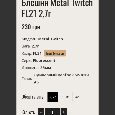
Блешня Metal Twitch
FL21 2,7г
230 грн
Модель:
Metal Twitch
Вага:
2,7г
Колір:
FL21
Інші Кольори
Серія:
Fluorescent
Довжина:
35мм
Одинарный Vanfook SP-41BL
Гачок:
#6
Оберіть вагу:
2,7г
3,3г
4г
-
+
Кіл-сть