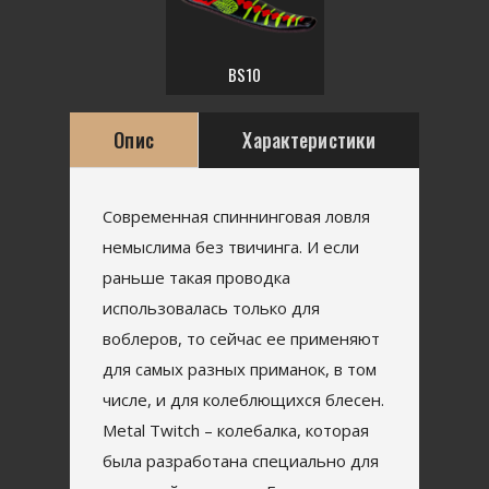
BS10
Опис
Характеристики
Современная спиннинговая ловля
немыслима без твичинга. И если
раньше такая проводка
использовалась только для
воблеров, то сейчас ее применяют
для самых разных приманок, в том
числе, и для колеблющихся блесен.
Metal Twitch – колебалка, которая
была разработана специально для