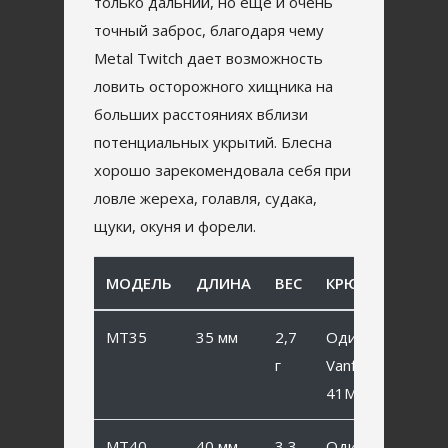
только дальний, но еще и очень
точный заброс, благодаря чему
Metal Twitch дает возможность
ловить осторожного хищника на
больших расстояниях вблизи
потенциальных укрытий. Блесна
хорошо зарекомендовала себя при
ловле жереха, голавля, судака,
щуки, окуня и форели.
МОДЕЛЬ
ДЛИНА
ВЕС
КРЮЧОК
MT35
35 мм
2,7
Одинарный
г
Vanfook SP-
41MB #6
MT40
40 мм
3,3
Одинарный