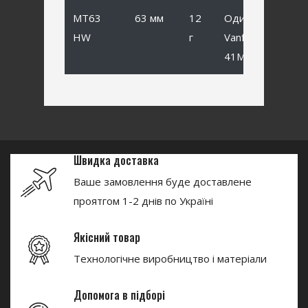
MT63
63 мм
12
Одинарный
HW
г
Vanfook SP-
41MB #1
Швидка доставка
Ваше замовлення буде доставлене
проятгом 1-2 днів по Україні
Якісний товар
Технологічне виробництво і матеріали
Допомога в підборі