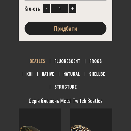
-
+
Кіл-сть
Придбати
BEATLES
FLUORESCENT
FROGS
KOI
NATIVE
NATURAL
SHELLBE
STRUCTURE
Серія блешень Metal Twitch Beatles