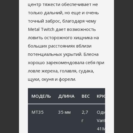
центр тяжести обеспечивает не
только дальний, но еще и очень
точный заброс, благодаря чему
Metal Twitch дает возможность
ловить осторожного хищника на
больших расстояниях вблизи
потенциальных укрытий. Блесна
хорошо зарекомендовала себя при
ловле жереха, голавля, судака,
щуки, окуня и форели.
МОДЕЛЬ
ДЛИНА
ВЕС
КРЮЧОК
MT35
35 мм
2,7
Одинарный
г
Vanfook SP-
41MB #6