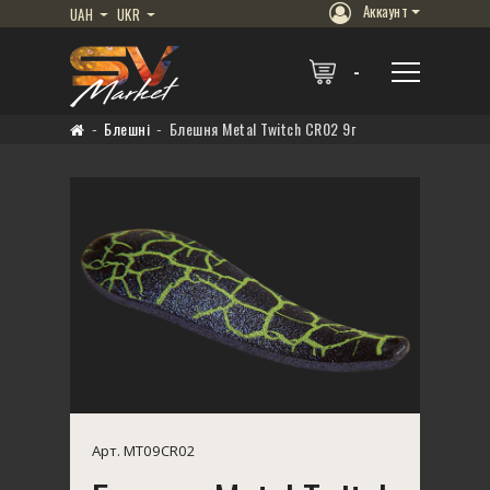
Аккаунт
UAH
UKR
Блешні
Блешня Metal Twitch CR02 9г
Арт. MT09CR02