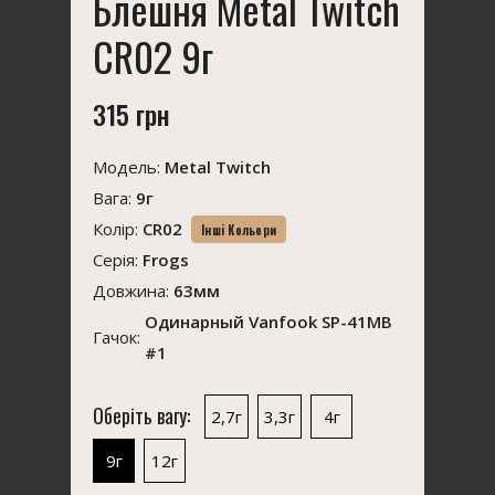
Блешня Metal Twitch
CR02 9г
315 грн
Модель:
Metal Twitch
Вага:
9г
Колір:
CR02
Інші Кольори
Серія:
Frogs
Довжина:
63мм
Одинарный Vanfook SP-41MB
Гачок:
#1
Оберіть вагу:
2,7г
3,3г
4г
9г
12г