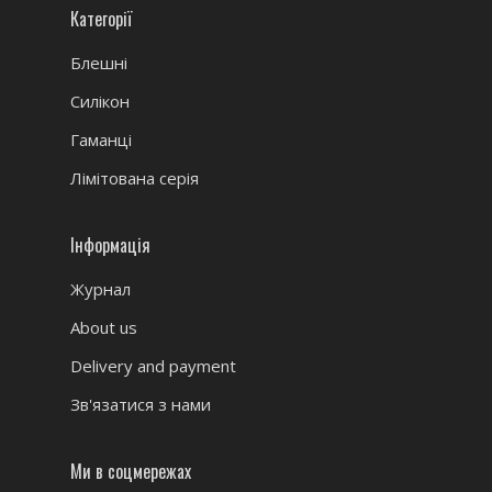
Категорії
Блешні
Силікон
Гаманці
Лімітована серія
Інформація
Журнал
About us
Delivery and payment
Зв'язатися з нами
Ми в соцмережах