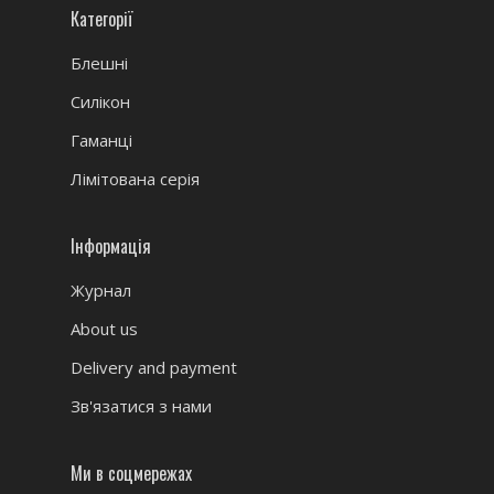
Категорії
Блешні
Силікон
Гаманці
Лімітована серія
Інформація
Журнал
About us
Delivery and payment
Зв'язатися з нами
Ми в соцмережах