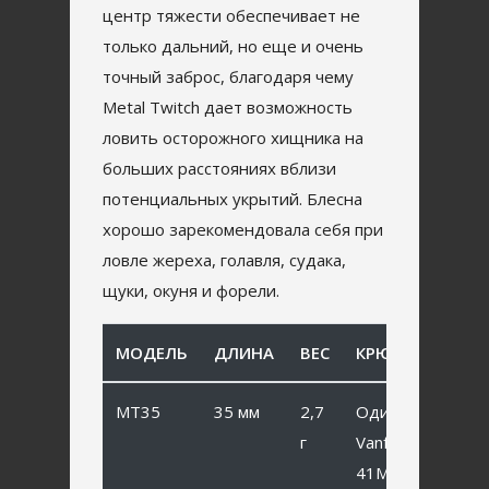
центр тяжести обеспечивает не
только дальний, но еще и очень
точный заброс, благодаря чему
Metal Twitch дает возможность
ловить осторожного хищника на
больших расстояниях вблизи
потенциальных укрытий. Блесна
хорошо зарекомендовала себя при
ловле жереха, голавля, судака,
щуки, окуня и форели.
МОДЕЛЬ
ДЛИНА
ВЕС
КРЮЧОК
MT35
35 мм
2,7
Одинарный
г
Vanfook SP-
41MB #6