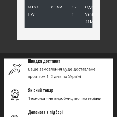
MT63
63 мм
12
Одинарный
HW
г
Vanfook SP-
41MB #1
Швидка доставка
Ваше замовлення буде доставлене
проятгом 1-2 днів по Україні
Якісний товар
Технологічне виробництво і матеріали
Допомога в підборі