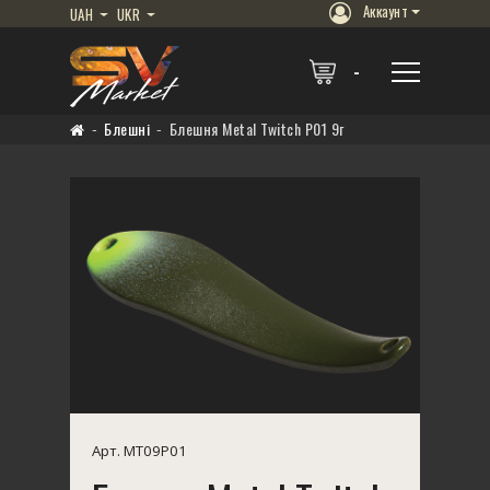
Аккаунт
UAH
UKR
Блешні
Блешня Metal Twitch P01 9г
Арт. MT09P01