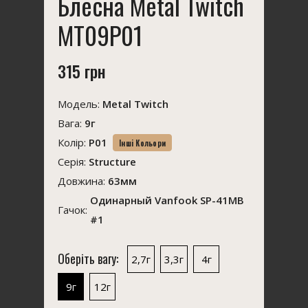
Блесна Metal Twitch
MT09P01
315 грн
Модель:
Metal Twitch
Вага:
9г
Колір:
P01
Інші Кольори
Серія:
Structure
Довжина:
63мм
Одинарный Vanfook SP-41MB
Гачок:
#1
Оберіть вагу:
2,7г
3,3г
4г
9г
12г