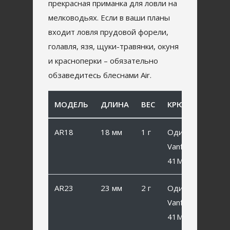
прекрасная приманка для ловли на
мелководьях. Если в ваши планы
входит ловля прудовой форели,
голавля, язя, щуки-травянки, окуня
и красноперки – обязательно
обзаведитесь блеснами Air.
МОДЕЛЬ
ДЛИНА
ВЕС
КРЮЧОК
AR18
18 мм
1 г
Одинарный
Vanfook SP-
41MB #8
AR23
23 мм
2 г
Одинарный
Vanfook SP-
41MB #6