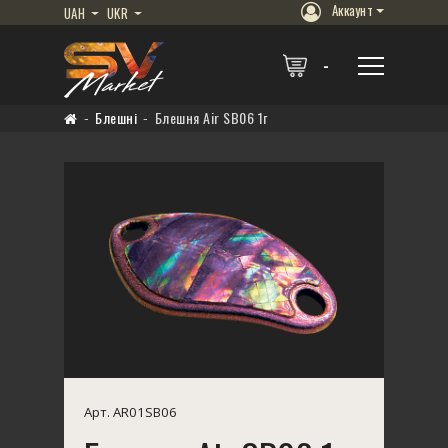
Аккаунт
UAH
UKR
Блешні
Блешня Air SB06 1г
Арт. AR01SB06