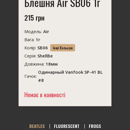
Блешня Air SB06 1г
215 грн
Модель:
Air
Вага:
1г
Колір:
SB06
Інші Кольори
Серія:
ShellBe
Довжина:
18мм
Одинарный Vanfook SP-41 BL
Гачок:
#8
Немає в наявності
BEATLES
FLUORESCENT
FROGS