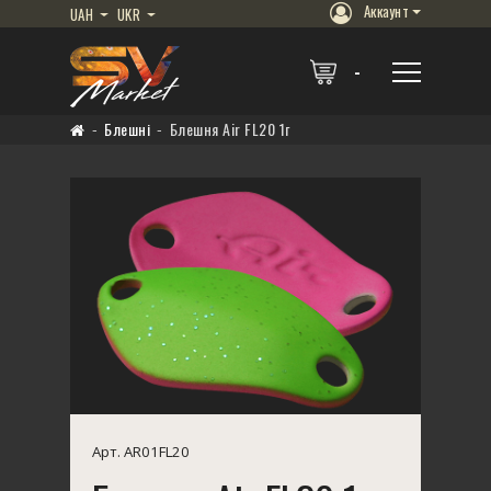
Аккаунт
UAH
UKR
Блешні
Блешня Air FL20 1г
Арт. AR01FL20