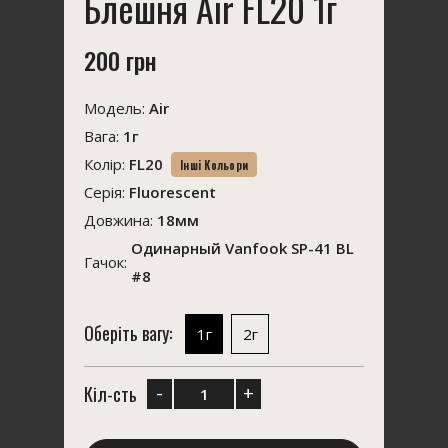
Блешня Air FL20 1г
200 грн
Модель:
Air
Вага:
1г
Колір:
FL20
Інші Кольори
Серія:
Fluorescent
Довжина:
18мм
Одинарный Vanfook SP-41 BL
Гачок:
#8
Оберіть вагу:
1г
2г
-
+
Кіл-сть