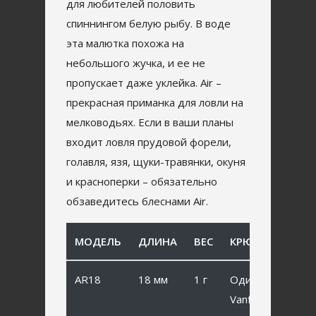
для любителей половить
спиннингом белую рыбу. В воде
эта малютка похожа на
небольшого жучка, и ее не
пропускает даже уклейка. Air –
прекрасная приманка для ловли на
мелководьях. Если в ваши планы
входит ловля прудовой форели,
голавля, язя, щуки-травянки, окуня
и красноперки – обязательно
обзаведитесь блеснами Air.
МОДЕЛЬ
ДЛИНА
ВЕС
КРЮЧОК
AR18
18 мм
1 г
Одинарный
Vanfook SP-