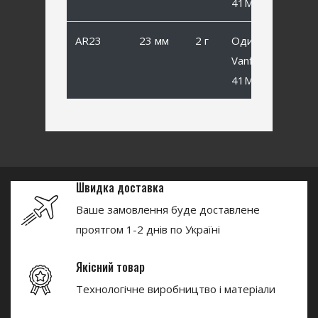
41MB #8
AR23
23 мм
2 г
Одинарный
Vanfook SP-
41MB #6
Швидка доставка
Ваше замовлення буде доставлене
проятгом 1-2 днів по Україні
Якісний товар
Технологічне виробництво і матеріали