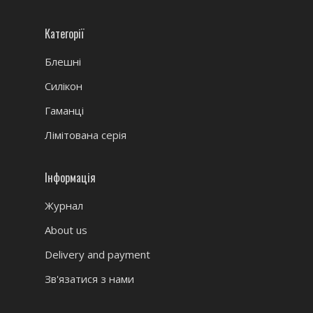
Категорії
Блешні
Силікон
Гаманці
Лімітована серія
Інформація
Журнал
About us
Delivery and payment
Зв'язатися з нами