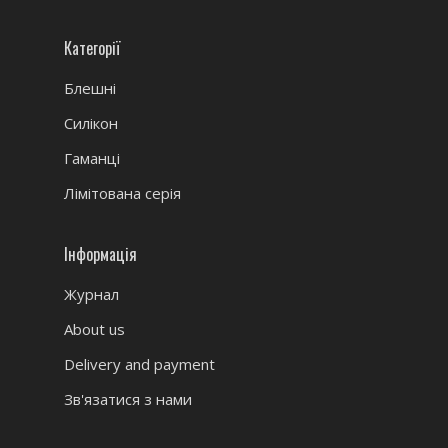
Категорії
Блешні
Силікон
Гаманці
Лімітована серія
Інформація
Журнал
About us
Delivery and payment
Зв'язатися з нами