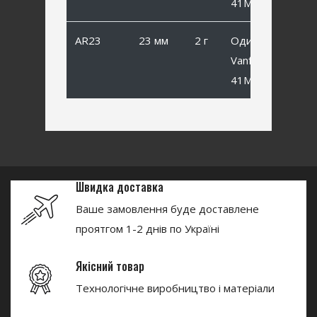
41MB #8
AR23
23 мм
2 г
Одинарный
Vanfook SP-
41MB #6
Швидка доставка
Ваше замовлення буде доставлене
проятгом 1-2 днів по Україні
Якісний товар
Технологічне виробництво і матеріали