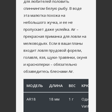
для любителей половить
спиннингом белую рыбу. В воде
эта малютка похожа на
небольшого жучка, и ее не
пропускает даже уклейка. Air –
прекрасная приманка для ловли на
мелководьях. Если в ваши планы
входит ловля прудовой форели,
голавля, язя, щуки-травянки, окуня
и красноперки – обязательно
обзаведитесь блеснами Air.
МОДЕЛЬ
ДЛИНА
ВЕС
КРЮЧОК
AR18
18 мм
1 г
Одинарный
Vanfook SP-