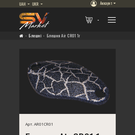
Аккаунт
UAH
UKR
Блешні
Блешня Air CR01 1г
Арт. AR01CR01