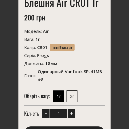
Блешня Air CR01 1г
200 грн
Модель:
Air
Вага:
1г
Колір:
CR01
Інші Кольори
Серія:
Frogs
Довжина:
18мм
Одинарный Vanfook SP-41MB
Гачок:
#8
Оберіть вагу:
1г
2г
-
+
Кіл-сть