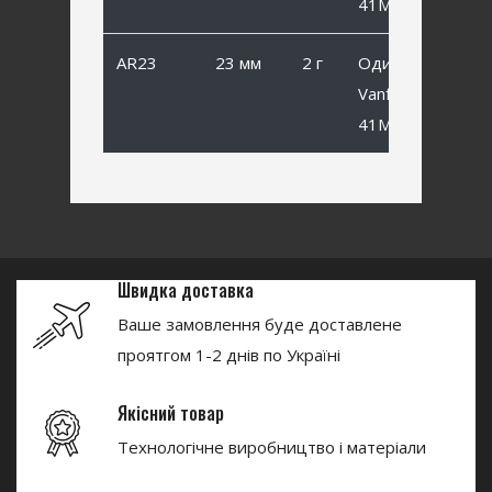
41MB #8
AR23
23 мм
2 г
Одинарный
Vanfook SP-
41MB #6
Швидка доставка
Ваше замовлення буде доставлене
проятгом 1-2 днів по Україні
Якісний товар
Технологічне виробництво і матеріали