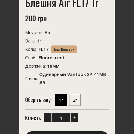
Блешня Air FL17 1г
200 грн
Модель:
Air
Вага:
1г
Колір:
FL17
Інші Кольори
Серія:
Fluorescent
Довжина:
18мм
Одинарный Vanfook SP-41MB
Гачок:
#8
Оберіть вагу:
1г
2г
-
+
Кіл-сть