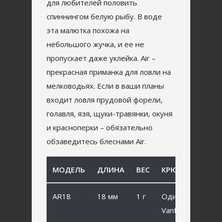
для любителей половить
спиннингом белую рыбу. В воде
эта малютка похожа на
небольшого жучка, и ее не
пропускает даже уклейка. Air –
прекрасная приманка для ловли на
мелководьях. Если в ваши планы
входит ловля прудовой форели,
голавля, язя, щуки-травянки, окуня
и красноперки – обязательно
обзаведитесь блеснами Air.
МОДЕЛЬ
ДЛИНА
ВЕС
КРЮЧОК
AR18
18 мм
1 г
Одинарный
Vanfook SP-