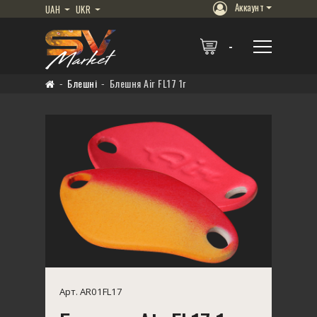
Аккаунт
UAH
UKR
Блешні
Блешня Air FL17 1г
Арт. AR01FL17