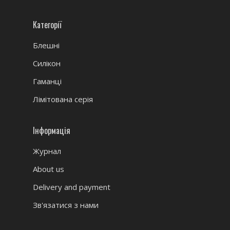
Категорії
Блешні
Силікон
Гаманці
Лімітована серія
Інформація
Журнал
About us
Delivery and payment
Зв'язатися з нами