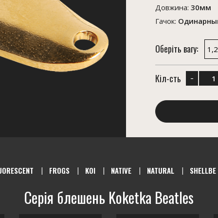
Довжина:
30мм
Гачок:
Одинарный
Оберіть вагу:
1,2
-
Кіл-сть
UORESCENT
FROGS
KOI
NATIVE
NATURAL
SHELLBE
Серія блешень Koketka Beatles