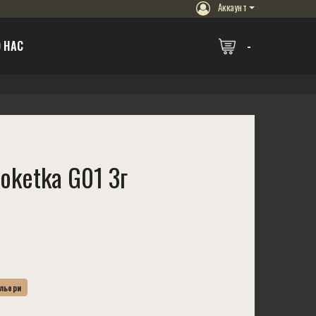
Аккаунт
 НАС
oketka G01 3г
ольори