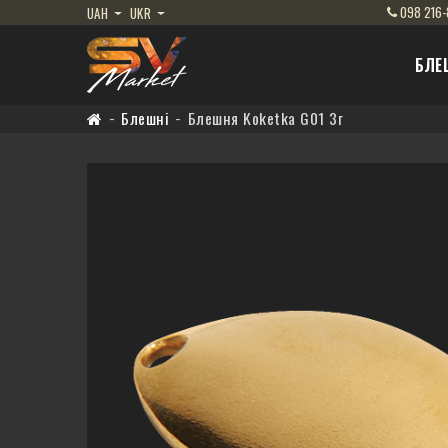
098
216-
UAH
UKR
БЛЕ
Блешні
Блешня Koketka G01 3г