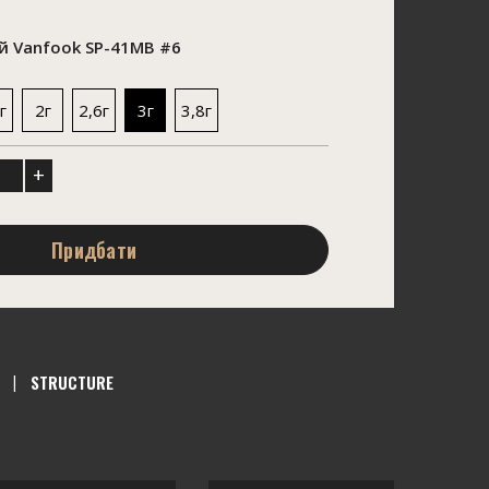
 Vanfook SP-41MB #6
г
2г
2,6г
3г
3,8г
+
Придбати
STRUCTURE