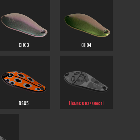
CH03
CH04
BS05
Немає в наявності