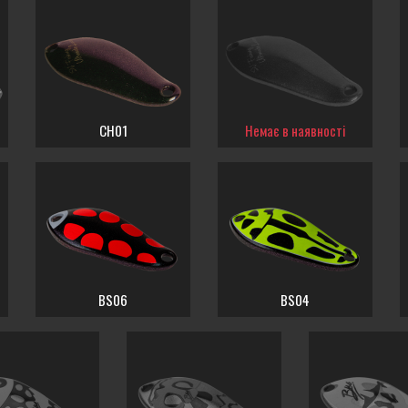
CH01
Немає в наявності
BS06
BS04