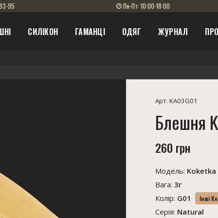
83-95
Пн-Пт: 10:00-18:00
ШНІ
СИЛІКОН
ГАМАНЦІ
ОДЯГ
ЖУРНАЛ
ПРО
Арт. KA03G01
Блешня K
260 грн
Модель:
Koketka
Вага:
3г
Колір:
G01
Інші К
Серія:
Natural