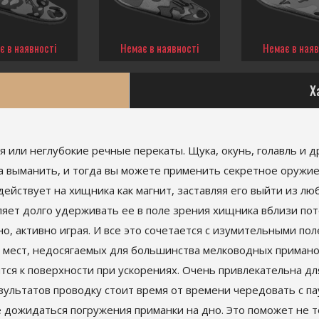
є в наявності
Немає в наявності
Немає в наяв
Х
или неглубокие речные перекаты. Щука, окунь, голавль и 
а выманить, и тогда вы можете применить секретное оружи
ействует на хищника как магнит, заставляя его выйти из люб
ляет долго удерживать ее в поле зрения хищника вблизи по
о, активно играя. И все это сочетается с изумительными по
 мест, недосягаемых для большинства мелководных примано
тся к поверхности при ускорениях. Очень привлекательна 
зультатов проводку стоит время от времени чередовать с па
зе дожидаться погружения приманки на дно. Это поможет не т