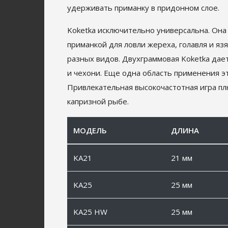
удерживать приманку в придонном слое.
Koketka исключительно универсальна. Она 
приманкой для ловли жереха, голавля и яз
разных видов. Двухграммовая Koketka да
и чехони. Еще одна область применения э
Привлекательная высокочастотная игра плю
капризной рыбе.
МОДЕЛЬ
ДЛИНА
KA21
21 мм
KA25
25 мм
KA25 HW
25 мм