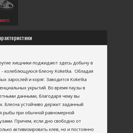
ності
арактеристики
другие хищники поджидают здесь добычу в
е - колеблющуюся блесну Koketka. Обладая
ых зарослей и коряг. Заводится Koketka
тенциальных укрытий. Во время паузы в
летными данными, благодаря чему вы
к. Блесна устойчиво держит заданный
для рыбы при обычной равномерной
узами. Причем, если дно свободно от
олько активизировать клев, но и постоянно