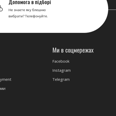
Допомога в підборі
Не знаєте яку блешню
вибрати? Телефонуйте.
Ми в соцмережах
Facebook
Instagram
ayment
Telegram
ами