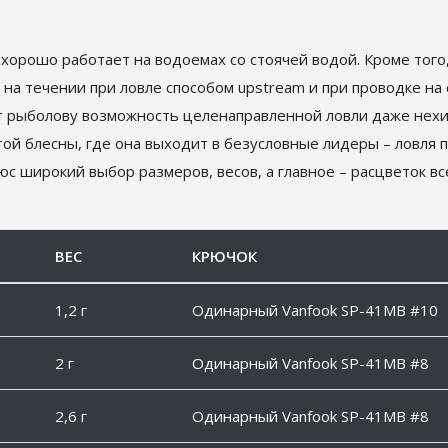
хорошо работает на водоемах со стоячей водой. Кроме того,
я на течении при ловле способом upstream и при проводке на
ет рыболову возможность целенаправленной ловли даже нех
той блесны, где она выходит в безусловные лидеры – ловля
с широкий выбор размеров, весов, а главное – расцветок вс
ВЕС
КРЮЧОК
1,2 г
Одинарный Vanfook SP-41MB #10
2 г
Одинарный Vanfook SP-41MB #8
2,6 г
Одинарный Vanfook SP-41MB #8