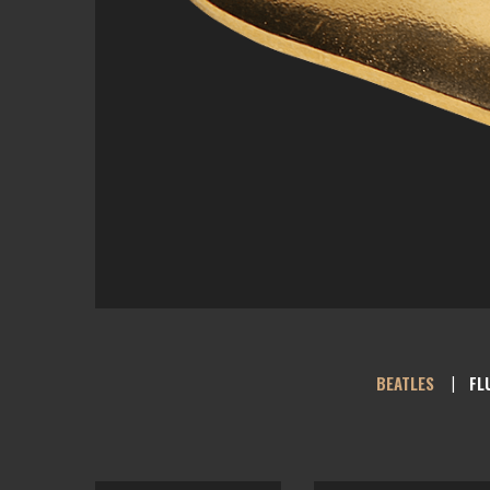
BEATLES
FL