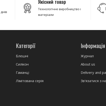
Якісний товар
Технологічне виробництво і
 днів
матеріали
Категорії
Інформація
Блешні
Журнал
Силікон
About us
Гаманці
Delivery and p
Лімітована серія
Зв'язатися з н