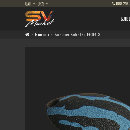
098
216-
UAH
UKR
БЛЕ
Блешні
Блешня Koketka FG04 3г