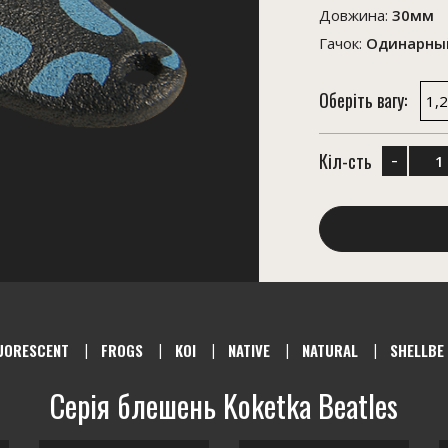
Довжина:
30мм
Гачок:
Одинарный
Оберіть вагу:
1,2
-
Кіл-сть
UORESCENT
FROGS
KOI
NATIVE
NATURAL
SHELLBE
Серія блешень Koketka Beatles