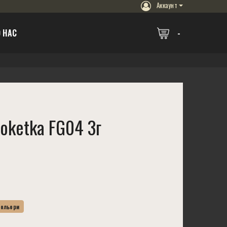
Аккаунт
 НАС
oketka FG04 3г
Кольори