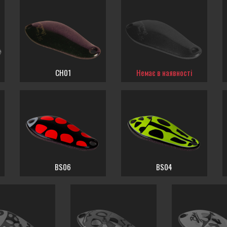
CH01
Немає в наявності
BS06
BS04