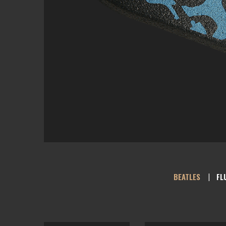
BEATLES
FL