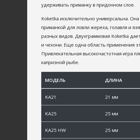
удерживать приманку в придонном слое.
Koketka исключительно универсальна. Она 
приманкой для ловли жереха, голавля и яз
разных видов. Двухграммовая Koketka да
и чехони. Еще одна область применения э
Привлекательная высокочастотная игра плю
капризной рыбе.
МОДЕЛЬ
ДЛИНА
KA21
21 мм
KA25
25 мм
KA25 HW
25 мм