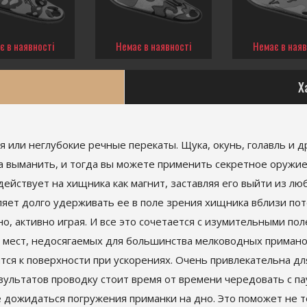
є в наявності
Немає в наявності
Немає в наяв
Х
или неглубокие речные перекаты. Щука, окунь, голавль и 
а выманить, и тогда вы можете применить секретное оружи
ействует на хищника как магнит, заставляя его выйти из люб
ляет долго удерживать ее в поле зрения хищника вблизи по
о, активно играя. И все это сочетается с изумительными по
 мест, недосягаемых для большинства мелководных примано
тся к поверхности при ускорениях. Очень привлекательна 
зультатов проводку стоит время от времени чередовать с па
зе дожидаться погружения приманки на дно. Это поможет не т