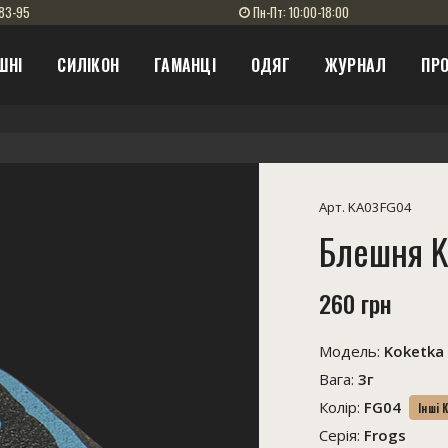
83-95
Пн-Пт: 10:00-18:00
ШНІ
СИЛІКОН
ГАМАНЦІ
ОДЯГ
ЖУРНАЛ
ПРО
Арт. KA03FG04
Блешня K
260 грн
Модель:
Koketka
Вага:
3г
Колір:
FG04
Інші 
Серія:
Frogs