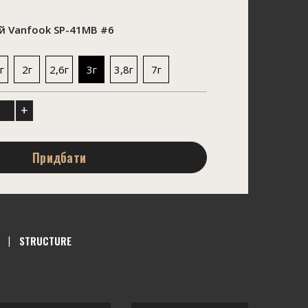
 Vanfook SP-41MB #6
г
2г
2,6г
3г
3,8г
7г
+
Придбати
STRUCTURE