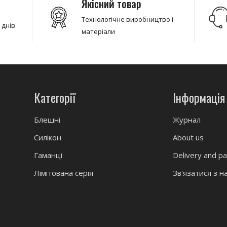
Якісний товар
Технологічне виробництво і
 днів
матеріали
Категорії
Інформація
Блешні
Журнал
Силікон
About us
Гаманці
Delivery and p
Лімітована серія
Зв'язатися з н