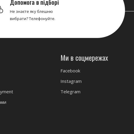
Допомога в підборі
Не знаєте яку блешню
вибрати? Телефонуйте.
Ми в соцмережах
Facebook
Instagram
ayment
Telegram
ами