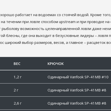
хорошо работает на водоемах со стоячей водой. Кроме того,
я на течении при ловле способом upstream и при проводке на
ет рыболову возможность целенаправленной ловли даже нех
той блесны, где она выходит в безусловные лидеры – ловля
с широкий выбор размеров, весов, а главное – расцветок вс
ВЕС
КРЮЧОК
1,2 г
Одинарный Vanfook SP-41MB #10
2 г
Одинарный Vanfook SP-41MB #8
2,6 г
Одинарный Vanfook SP-41MB #8