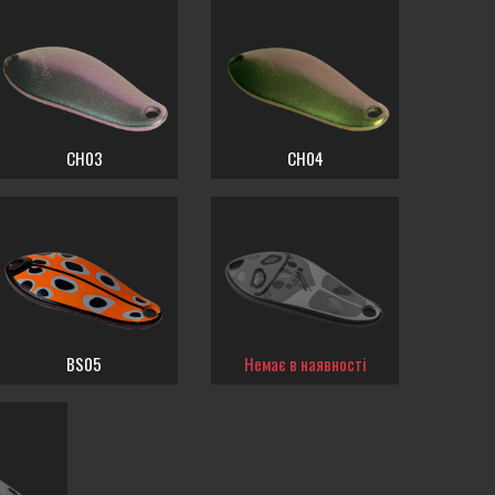
CH03
CH04
BS05
Немає в наявності