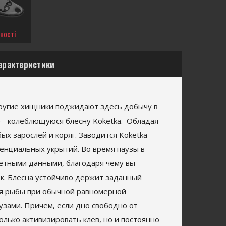
ності
арактеристики
другие хищники поджидают здесь добычу в
е - колеблющуюся блесну Koketka. Обладая
ых зарослей и коряг. Заводится Koketka
тенциальных укрытий. Во время паузы в
летными данными, благодаря чему вы
к. Блесна устойчиво держит заданный
для рыбы при обычной равномерной
узами. Причем, если дно свободно от
олько активизировать клев, но и постоянно