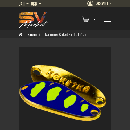
Аккаунт
UAH
UKR
Блешні
Блешня Koketka TG12 7г