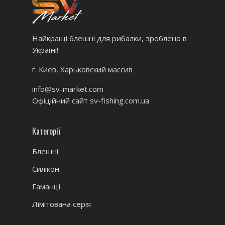
Найкращі блешні для рибалки, зроблено в
Україні!
г. Киев, Харьковский массив
info@sv-market.com
Офіційний сайт
sv-fishing.com.ua
Категорії
Блешні
Силікон
Гаманці
Лімітована серія