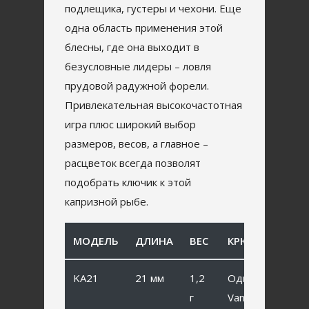
подлещика, густеры и чехони. Еще
одна область применения этой
блесны, где она выходит в
безусловные лидеры – ловля
прудовой радужной форели.
Привлекательная высокочастотная
игра плюс широкий выбор
размеров, весов, а главное –
расцветок всегда позволят
подобрать ключик к этой
капризной рыбе.
МОДЕЛЬ
ДЛИНА
ВЕС
КРЮЧОК
KA21
21 мм
1,2
Одинарный
г
Vanfook SP-