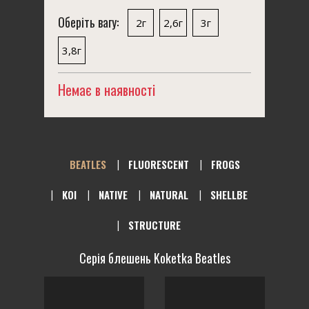
Оберіть вагу:
2г
2,6г
3г
3,8г
Немає в наявності
BEATLES
FLUORESCENT
FROGS
KOI
NATIVE
NATURAL
SHELLBE
STRUCTURE
Серія блешень Koketka Beatles