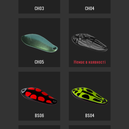
CH03
CH04
CH05
Немає в наявності
BS06
BS04