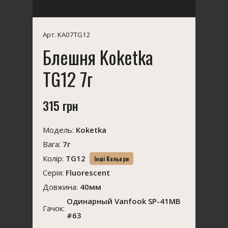
Арт. KA07TG12
Блешня Koketka
TG12 7г
315 грн
Модель:
Koketka
Вага:
7г
Колір:
TG12
Інші Кольори
Серія:
Fluorescent
Довжина:
40мм
Одинарный Vanfook SP-41MB
Гачок:
#63