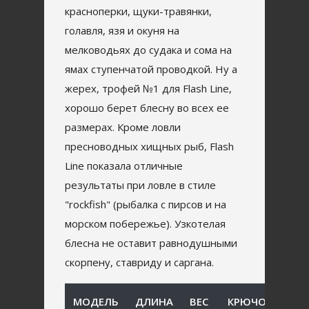
красноперки, щуки-травянки,
голавля, язя и окуня на
мелководьях до судака и сома на
ямах ступенчатой проводкой. Ну а
жерех, трофей №1 для Flash Line,
хорошо берет блесну во всех ее
размерах. Кроме ловли
пресноводных хищных рыб, Flash
Line показала отличные
результаты при ловле в стиле
"rockfish" (рыбалка с пирсов и на
морском побережье). Узкотелая
блесна не оставит равнодушными
скорпену, ставриду и саргана.
МОДЕЛЬ
ДЛИНА
ВЕС
КРЮЧОК