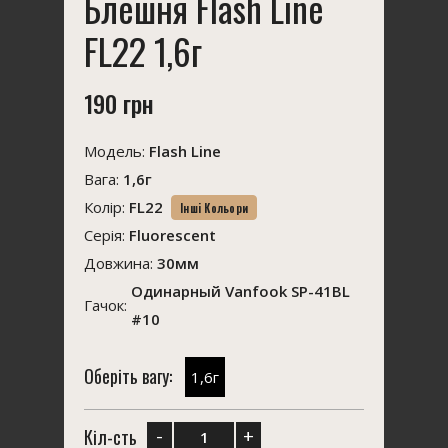
Блешня Flash Line
FL22 1,6г
190 грн
Модель:
Flash Line
Вага:
1,6г
Колір:
FL22
Інші Кольори
Серія:
Fluorescent
Довжина:
30мм
Одинарный Vanfook SP-41BL
Гачок:
#10
Оберіть вагу:
1,6г
-
+
Кіл-сть