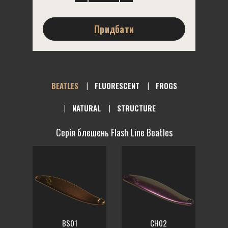
Придбати
BEATLES
FLUORESCENT
FROGS
NATURAL
STRUCTURE
Серія блешень Flash Line Beatles
BS01
CH02