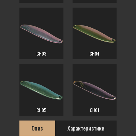
CH03
CH04
CH05
CH01
Опис
Характеристики