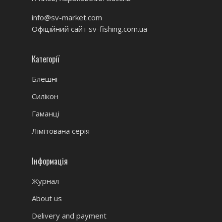
info@sv-market.com
Офіційний сайт
sv-fishing.com.ua
Категорії
Блешні
Силікон
Гаманці
Лімітована серія
Інформація
Журнал
About us
Delivery and payment