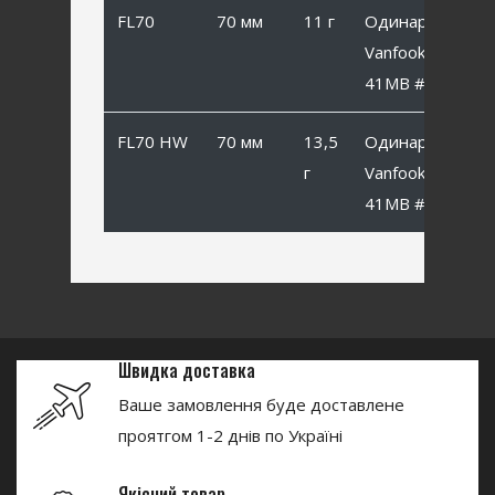
FL70
70 мм
11 г
Одинарный
Vanfook SP-
41MB #1
FL70 HW
70 мм
13,5
Одинарный
г
Vanfook SP-
41MB #1
Швидка доставка
Ваше замовлення буде доставлене
проятгом 1-2 днів по Україні
Якісний товар