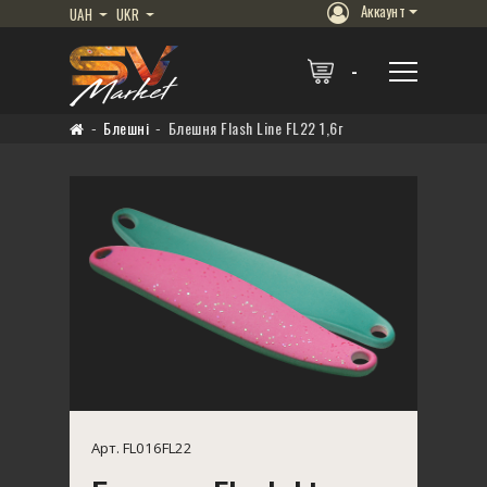
Аккаунт
UAH
UKR
Блешні
Блешня Flash Line FL22 1,6г
Арт. FL016FL22