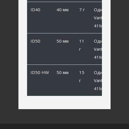
ID40
40 мм
7 г
Одинарный
Vanfook SP-
41MB #2
ID50
50 мм
11
Одинарный
г
Vanfook SP-
41MB #1/0
ID50 HW
50 мм
15
Одинарный
г
Vanfook SP-
41MB #1/0