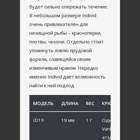
будет сильно опережать течение.
В небольшом размере Individ
очень привлекателен для
нехищной рыбы – красноперки,
плотвы, чехони. Отдельно стоит
упомянуть ловлю прудовой
форели, славящейся своим
изменчивым нравом. Нередко
именно Individ дает возможность
найти к ней подход.
МОДЕЛЬ
ДЛИНА
ВЕС
КРЮЧОК
ID19
19 мм
1 г
Одинарный
Vanfook SP-
41MB #10