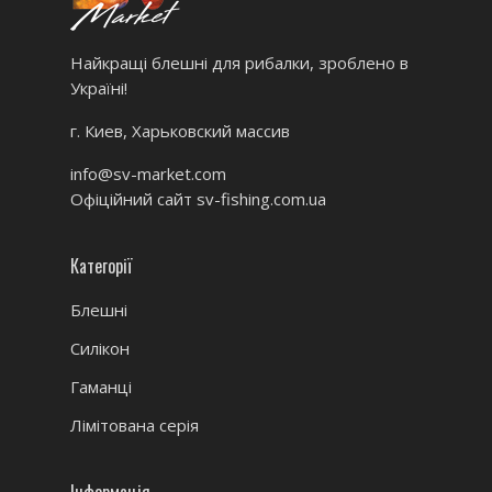
Найкращі блешні для рибалки, зроблено в
Україні!
г. Киев, Харьковский массив
info@sv-market.com
Офіційний сайт
sv-fishing.com.ua
Категорії
Блешні
Силікон
Гаманці
Лімітована серія
Інформація