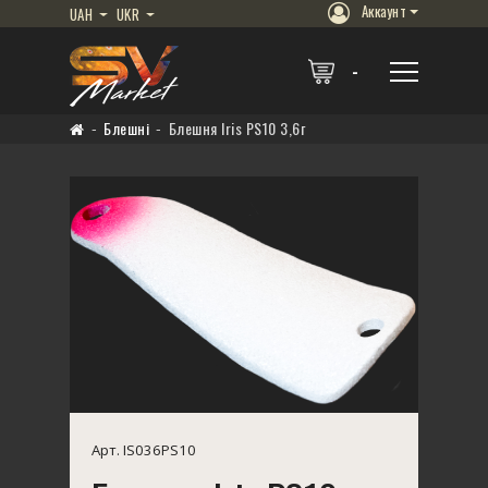
Аккаунт
UAH
UKR
Блешні
Блешня Iris PS10 3,6г
Арт. IS036PS10