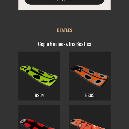
BEATLES
Серія блешень Iris Beatles
BS04
BS05