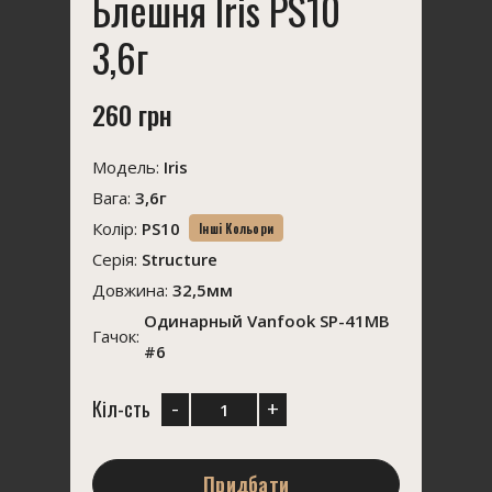
Блешня Iris PS10
3,6г
260 грн
Модель:
Iris
Вага:
3,6г
Колір:
PS10
Інші Кольори
Серія:
Structure
Довжина:
32,5мм
Одинарный Vanfook SP-41MB
Гачок:
#6
-
+
Кіл-сть
Придбати