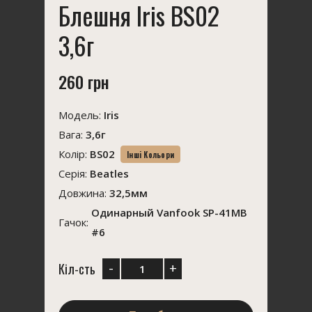
Блешня Iris BS02
3,6г
260 грн
Модель:
Iris
Вага:
3,6г
Колір:
BS02
Інші Кольори
Серія:
Beatles
Довжина:
32,5мм
Одинарный Vanfook SP-41MB
Гачок:
#6
-
+
Кіл-сть