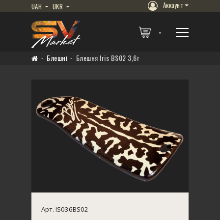
Аккаунт
UAH
UKR
Блешні
Блешня Iris BS02 3,6г
Арт. IS036BS02