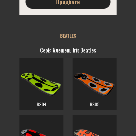
Придбати
BEATLES
Серія блешень Iris Beatles
BS04
BS05