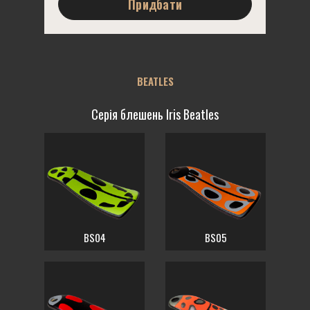
Придбати
BEATLES
Серія блешень Iris Beatles
BS04
BS05