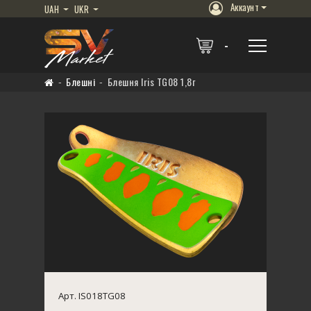
Аккаунт
UAH
UKR
Блешні
Блешня Iris TG08 1,8г
Арт. IS018TG08