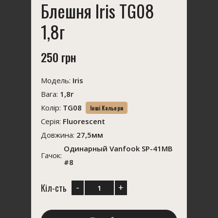
Блешня Iris TG08
1,8г
250 грн
Модель:
Iris
Вага:
1,8г
Колір:
TG08
Інші Кольори
Серія:
Fluorescent
Довжина:
27,5мм
Одинарный Vanfook SP-41MB
Гачок:
#8
-
+
Кіл-сть