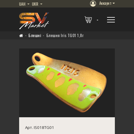
Аккаунт
UAH
UKR
Блешні
Блешня Iris TG01 1,8г
Арт. IS018TG01