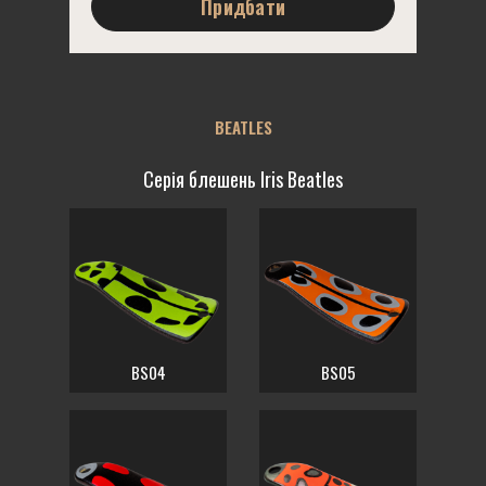
Придбати
BEATLES
Серія блешень Iris Beatles
BS04
BS05