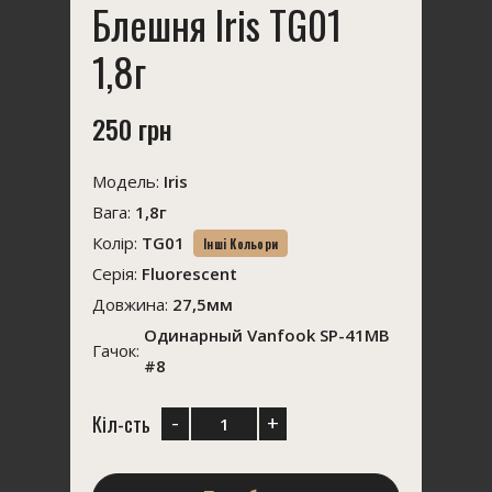
Блешня Iris TG01
1,8г
250 грн
Модель:
Iris
Вага:
1,8г
Колір:
TG01
Інші Кольори
Серія:
Fluorescent
Довжина:
27,5мм
Одинарный Vanfook SP-41MB
Гачок:
#8
-
+
Кіл-сть