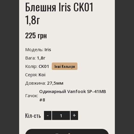
Блешня Iris CK01
1,8г
225 грн
Модель:
Iris
Вага:
1,8г
Колір:
CK01
Інші Кольори
Серія:
Koi
Довжина:
27,5мм
Одинарный Vanfook SP-41MB
Гачок:
#8
-
+
Кіл-сть