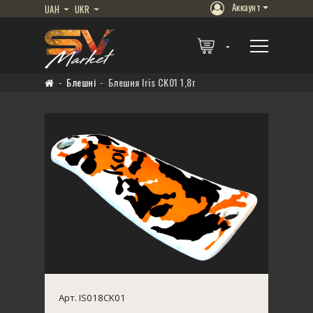
Аккаунт
UAH
UKR
Блешні
Блешня Iris CK01 1,8г
Арт. IS018CK01