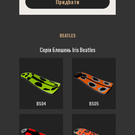
Придбати
BEATLES
Серія блешень Iris Beatles
BS04
BS05