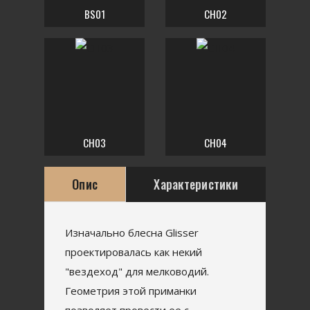
BS01
CH02
CH03
CH04
Опис
Характеристики
Изначально блесна Glisser
проектировалась как некий
"вездеход" для мелководий.
Геометрия этой приманки