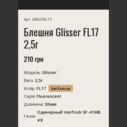
Арт. GR025FL17
Блешня Glisser FL17
2,5г
210 грн
Модель:
Glisser
Вага:
2,5г
Колір:
FL17
Інші Кольори
Серія:
Fluorescent
Довжина:
30мм
Одинарный Vanfook SP-41MB
Гачок:
#8