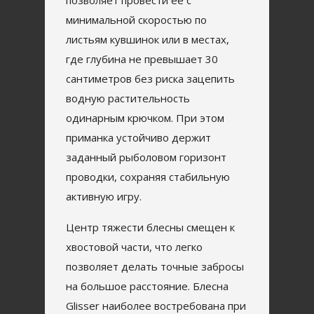
позволяет провести ее с
минимальной скоростью по
листьям кувшинок или в местах,
где глубина не превышает 30
сантиметров без риска зацепить
водную растительность
одинарным крючком. При этом
приманка устойчиво держит
заданный рыболовом горизонт
проводки, сохраняя стабильную
активную игру.
Центр тяжести блесны смещен к
хвостовой части, что легко
позволяет делать точные забросы
на большое расстояние. Блесна
Glisser наиболее востребована при