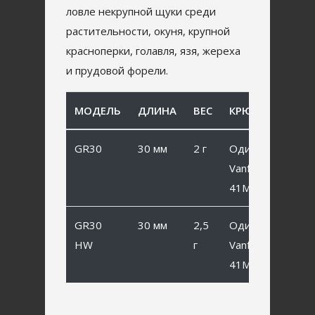
ловле некрупной щуки среди
растительности, окуня, крупной
красноперки, голавля, язя, жереха
и прудовой форели.
МОДЕЛЬ
ДЛИНА
ВЕС
КРЮЧОК
GR30
30 мм
2 г
Одинарный
Vanfook SP-
41MB #8
GR30
30 мм
2,5
Одинарный
HW
г
Vanfook SP-
41MB #8